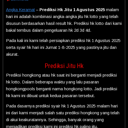
Angka Keramat
–
Prediksi Hk
Jitu 1 Agustus 2025
malam
hari ini adalah kombinasi angka-angka jitu hk lotto yang telah
disusun berdasarkan hasil result hk. Prediksi hk lotto dari kami
bakal tembus dalam pengeluaran hk 2d 3d 4d.
Pada kali ini kami telah persiapkan prediksi hk 1 Agustus 2025
serta syair hk hari ini Jumat 1-8-2025 yang pastinya jitu dan
akurat.
Prediksi Jitu Hk
Prediksi hongkong atau hk saat ini berganti menjadi prediksi
hk lotto. Dalam beberapa waktu yang lalu pasaran
hongkongpools berganti nama hongkong lotto. Jadi prediksi
hk kami ini dibuat untuk kedua pasaran tersebut.
Pada dasarnya prediksi syair hk 1 Agustus 2025 malam hari
ini dari kami menjadi salah satu prediksi hongkong yang telah
di akui keakuratannya. Sehingga, banyak orang yang
menjadikan prediksi kami ini prediksi hk paling jitu.