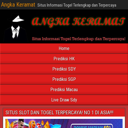
Angka Keramat
Situs Informasi Togel Terlengkap dan Terpercaya
Home
Prediksi HK
Prediksi SDY
Prediksi SGP
Prediksi Macau
Live Draw Sdy
SITUS SLOT DAN TOGEL TERPERCAYA! NO 1 DI ASIA!!!