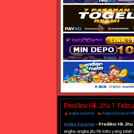
Prediksi Hk Jitu 1 Febr
angka keramat
Angka Keramat H
Angka Keramat
–
Prediksi Hk Jitu
angka-angka jitu hk lotto yang telah 