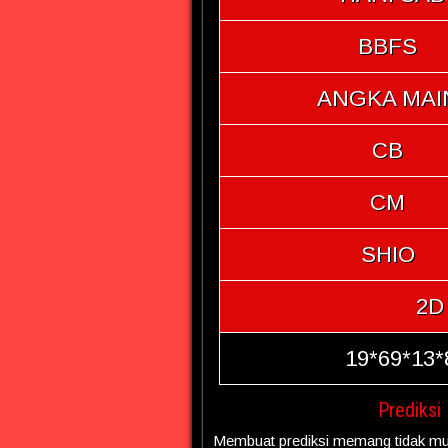
BBFS
ANGKA MAI
CB
CM
SHIO
2D
19*69*13*
Prediksi
Membuat prediksi memang tidak mu