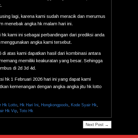
.
pusing lagi, karena kami sudah meracik dan merumus
am menebak angka hk malam hari ini.
 hk kami ini sebagai perbandingan dari prediksi anda
 menggunakan angka kami tersebut.
26 di atas kami dapatkan hasil dari kombinasi antara
ng memang memiliki keakuratan yang besar. Sehingga
embus di 2d 3d 4d.
 hk 1 Februari 2026 hari ini yang dapat kami
an kemenangan dengan angka-angka jitu hk lotto
r Hk Lotto
,
Hk Hari Ini
,
Hongkongpools
,
Kode Syair Hk
,
air Hk Vip
,
Toto Hk
Next Post →