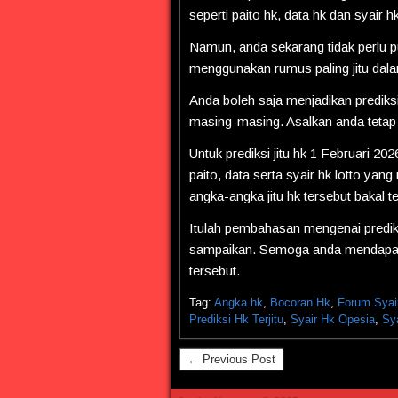
seperti paito hk, data hk dan syair hk
Namun, anda sekarang tidak perlu 
menggunakan rumus paling jitu dal
Anda boleh saja menjadikan prediksi
masing-masing. Asalkan anda tetap
Untuk prediksi jitu hk 1 Februari 20
paito, data serta syair hk lotto ya
angka-angka jitu hk tersebut bakal t
Itulah pembahasan mengenai prediksi
sampaikan. Semoga anda mendapatk
tersebut.
Tag:
Angka hk
,
Bocoran Hk
,
Forum Syai
Prediksi Hk Terjitu
,
Syair Hk Opesia
,
Sy
← Previous Post