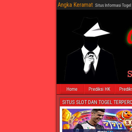
Angka Keramat
Situs Informasi Togel
Home
Prediksi HK
Predik
SITUS SLOT DAN TOGEL TERPERCAY