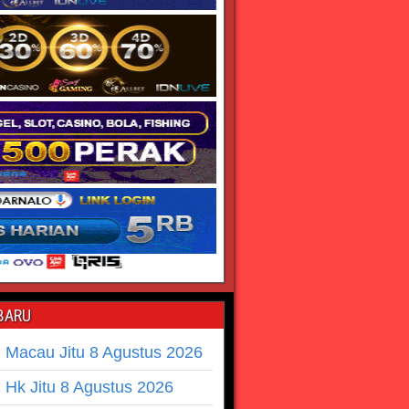
BARU
i Macau Jitu 8 Agustus 2026
i Hk Jitu 8 Agustus 2026