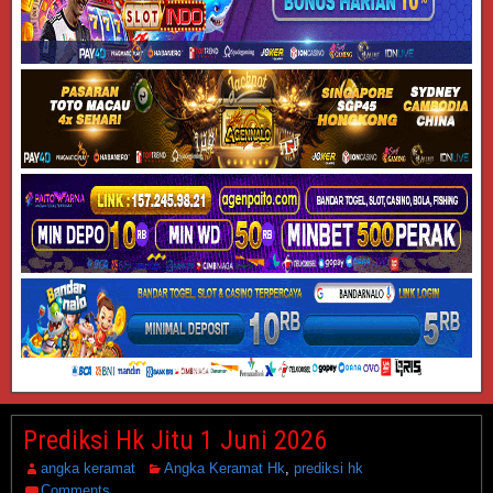
Prediksi Hk Jitu 1 Juni 2026
angka keramat
Angka Keramat Hk
,
prediksi hk
Comments