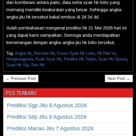
dari kombinasi antara paito, data serta syair hk lotto yang
memang memiliki keakuratan yang besar. Sehingga angka-
angka jitu hk tersebut bakal tembus di 2d 3d 4d.
Itulah pembahasan mengenai prediksi hk 31 Mei 2026 hari ini
yang dapat kami sampaikan. Semoga anda mendapatkan
kemenangan dengan angka-angka jitu hk lotto tersebut.
Tag:
Angka hk
,
Bocoran Hk
,
Forum Syair Hk Lotto
,
Hk Hari Ini
,
Hongkongpools
,
Kode Syair Hk
,
Prediksi Hk Terjitu
,
Syair Hk Opesia
,
Syair Hk Vip
,
Toto Hk
← Previous Post
Next Post →
POS TERBARU
Prediksi Sgp Jitu 8 Agustus 2026
Prediksi Sdy Jitu 8 Agustus 2026
Prediksi Macau Jitu 7 Agustus 2026