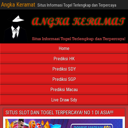
Angka Keramat
Situs Informasi Togel Terlengkap dan Terpercaya
Home
Prediksi HK
Prediksi SDY
Prediksi SGP
Prediksi Macau
Live Draw Sdy
SITUS SLOT DAN TOGEL TERPERCAYA! NO 1 DI ASIA!!!