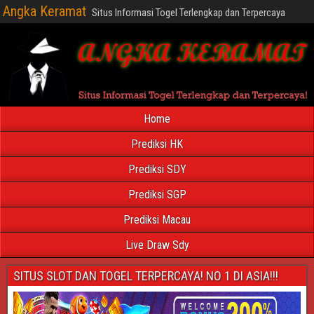
Angka Keramat
Situs Informasi Togel Terlengkap dan Terpercaya
Home
Prediksi HK
Prediksi SDY
Prediksi SGP
Prediksi Macau
Live Draw Sdy
SITUS SLOT DAN TOGEL TERPERCAYA! NO 1 DI ASIA!!!