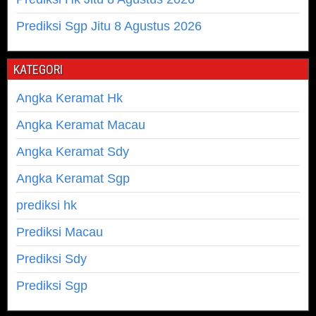
Prediksi Sgp Jitu 8 Agustus 2026
KATEGORI
Angka Keramat Hk
Angka Keramat Macau
Angka Keramat Sdy
Angka Keramat Sgp
prediksi hk
Prediksi Macau
Prediksi Sdy
Prediksi Sgp