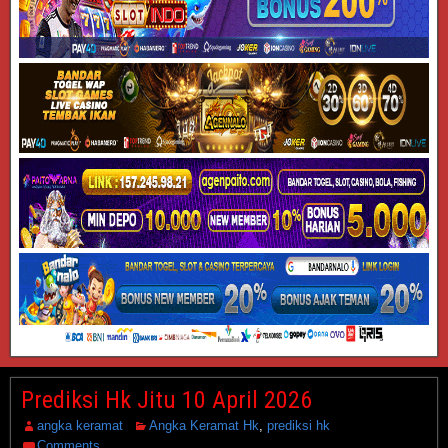
Prediksi Hk Jitu 10 April 2026
angka keramat
Angka Keramat Hk
,
prediksi hk
Comments