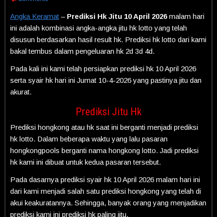
Angka Keramat
–
Prediksi Hk Jitu 10 April 2026
malam hari
ini adalah kombinasi angka-angka jitu hk lotto yang telah
disusun berdasarkan hasil result hk. Prediksi hk lotto dari kami
bakal tembus dalam pengeluaran hk 2d 3d 4d.
Pada kali ini kami telah persiapkan prediksi hk 10 April 2026
serta syair hk hari ini Jumat 10-4-2026 yang pastinya jitu dan
akurat.
Prediksi Jitu Hk
Prediksi hongkong atau hk saat ini berganti menjadi prediksi
hk lotto. Dalam beberapa waktu yang lalu pasaran
hongkongpools berganti nama hongkong lotto. Jadi prediksi
hk kami ini dibuat untuk kedua pasaran tersebut.
Pada dasarnya prediksi syair hk 10 April 2026 malam hari ini
dari kami menjadi salah satu prediksi hongkong yang telah di
akui keakuratannya. Sehingga, banyak orang yang menjadikan
prediksi kami ini prediksi hk paling jitu.