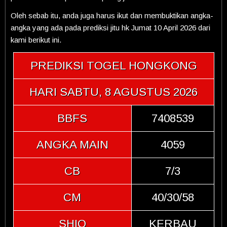
Oleh sebab itu, anda juga harus ikut dan membuktikan angka-
angka yang ada pada prediksi jitu hk Jumat 10 April 2026 dari
kami berikut ini.
PREDIKSI TOGEL HONGKONG
HARI SABTU, 8 AGUSTUS 2026
BBFS
7408539
ANGKA MAIN
4059
CB
7/3
CM
40/30/58
SHIO
KERBAU