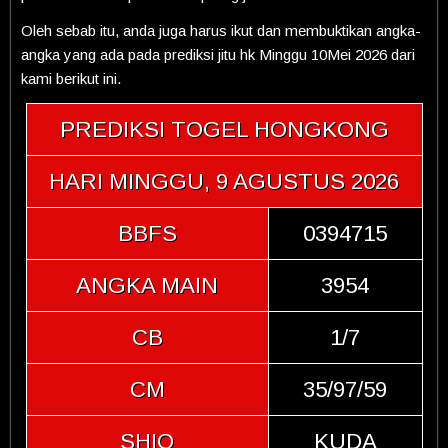
Oleh sebab itu, anda juga harus ikut dan membuktikan angka-
angka yang ada pada prediksi jitu hk Minggu 10Mei 2026 dari
kami berikut ini.
PREDIKSI TOGEL HONGKONG
HARI MINGGU, 9 AGUSTUS 2026
BBFS
0394715
ANGKA MAIN
3954
CB
1/7
CM
35/97/59
SHIO
KUDA