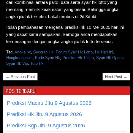
dari kombinasi antara paito, data serta syair hk lotto yang
memang memiliki keakuratan yang besar. Sehingga angka-
angka jitu hk tersebut bakal tembus di 2d 3d 4d.
Itulah pembahasan mengenai prediksi hk 10 Mei 2026 hari ini
yang dapat kami sampaikan. Semoga anda mendapatkan
kemenangan dengan angka-angka jitu hk lotto tersebut.
Tag:
Angka hk
,
Bocoran Hk
,
Forum Syair Hk Lotto
,
Hk Hari Ini
,
Hongkongpools
,
Kode Syair Hk
,
Prediksi Hk Terjitu
,
Syair Hk Opesia
,
Syair Hk Vip
,
Toto Hk
← Previous Post
Next Post →
POS TERBARU
Prediksi Macau Jitu 9 Agustus 2026
Prediksi Hk Jitu 9 Agustus 2026
Prediksi Sgp Jitu 9 Agustus 2026