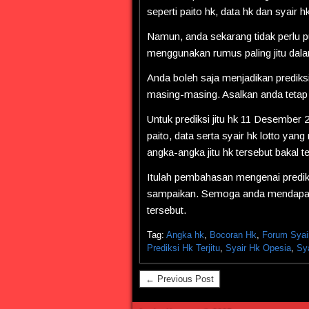
seperti paito hk, data hk dan syair hk
Namun, anda sekarang tidak perlu 
menggunakan rumus paling jitu dal
Anda boleh saja menjadikan prediksi
masing-masing. Asalkan anda tetap
Untuk prediksi jitu hk 11 Desember 
paito, data serta syair hk lotto ya
angka-angka jitu hk tersebut bakal t
Itulah pembahasan mengenai prediks
sampaikan. Semoga anda mendapatk
tersebut.
Tag:
Angka hk
,
Bocoran Hk
,
Forum Syai
Prediksi Hk Terjitu
,
Syair Hk Opesia
,
Sy
← Previous Post