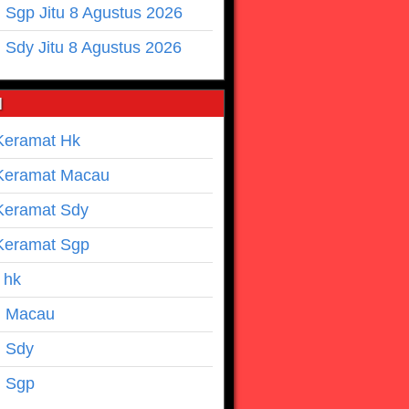
i Sgp Jitu 8 Agustus 2026
i Sdy Jitu 8 Agustus 2026
I
Keramat Hk
Keramat Macau
Keramat Sdy
Keramat Sgp
 hk
i Macau
i Sdy
i Sgp