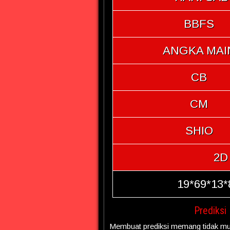
BBFS
ANGKA MAI
CB
CM
SHIO
2D
19*69*13*
Prediksi
Membuat prediksi memang tidak mu