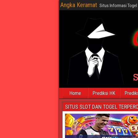
Angka Keramat
Situs Informasi Togel
Home
Prediksi HK
Predik
SITUS SLOT DAN TOGEL TERPERCAY