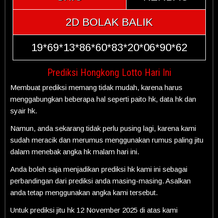
2D BOLAK BALIK
19*69*13*86*60*83*20*06*90*62
Prediksi Hongkong Lotto Hari Ini
Membuat prediksi memang tidak mudah, karena harus
menggabungkan beberapa hal seperti paito hk, data hk dan
syair hk.
Namun, anda sekarang tidak perlu pusing lagi, karena kami
sudah meracik dan merumus menggunakan rumus paling jitu
dalam menebak angka hk malam hari ini.
Anda boleh saja menjadikan prediksi hk kami ini sebagai
perbandingan dari prediksi anda masing-masing. Asalkan
anda tetap menggunakan angka kami tersebut.
Untuk prediksi jitu hk 12 November 2025 di atas kami