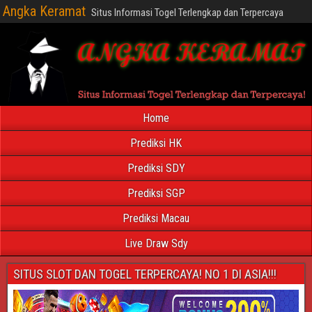
Angka Keramat
Situs Informasi Togel Terlengkap dan Terpercaya
Home
Prediksi HK
Prediksi SDY
Prediksi SGP
Prediksi Macau
Live Draw Sdy
SITUS SLOT DAN TOGEL TERPERCAYA! NO 1 DI ASIA!!!