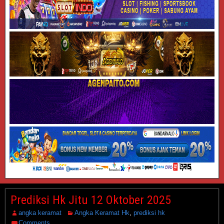
Prediksi Hk Jitu 12 Oktober 2025
angka keramat
Angka Keramat Hk
,
prediksi hk
Comments