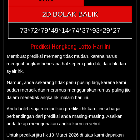
2D BOLAK BALIK
73*72*79*49*14*74*37*93*29*27
Prediksi Hongkong Lotto Hari Ini
Membuat prediksi memang tidak mudah, karena harus
menggabungkan beberapa hal seperti paito hk, data hk dan
syair hk.
Namun, anda sekarang tidak perlu pusing lagi, karena kami
sudah meracik dan merumus menggunakan rumus paling jitu
dalam menebak angka hk malam hari ini.
Anda boleh saja menjadikan prediksi hk kami ini sebagai
perbandingan dari prediksi anda masing-masing. Asalkan
anda tetap menggunakan angka kami tersebut.
Untuk prediksi jitu hk 13 Maret 2026 di atas kami dapatkan