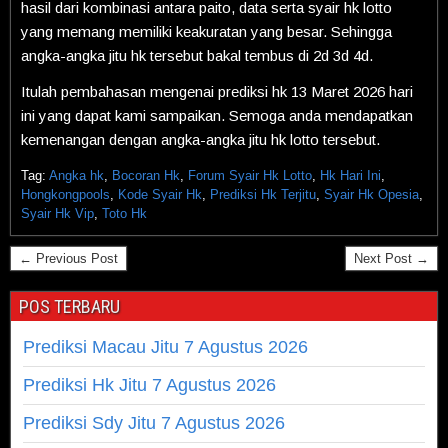
hasil dari kombinasi antara paito, data serta syair hk lotto
yang memang memiliki keakuratan yang besar. Sehingga
angka-angka jitu hk tersebut bakal tembus di 2d 3d 4d.
Itulah pembahasan mengenai prediksi hk 13 Maret 2026 hari
ini yang dapat kami sampaikan. Semoga anda mendapatkan
kemenangan dengan angka-angka jitu hk lotto tersebut.
Tag:
Angka hk
,
Bocoran Hk
,
Forum Syair Hk Lotto
,
Hk Hari Ini
,
Hongkongpools
,
Kode Syair Hk
,
Prediksi Hk Terjitu
,
Syair Hk Opesia
,
Syair Hk Vip
,
Toto Hk
← Previous Post
Next Post →
POS TERBARU
Prediksi Macau Jitu 7 Agustus 2026
Prediksi Hk Jitu 7 Agustus 2026
Prediksi Sdy Jitu 7 Agustus 2026