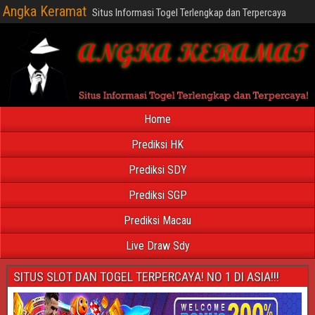
Angka Keramat
Situs Informasi Togel Terlengkap dan Terpercaya
Home
Prediksi HK
Prediksi SDY
Prediksi SGP
Prediksi Macau
Live Draw Sdy
SITUS SLOT DAN TOGEL TERPERCAYA! NO 1 DI ASIA!!!