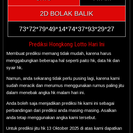
2D BOLAK BALIK
73*72*79*49*14*74*37*93*29*27
Prediksi Hongkong Lotto Hari Ini
Membuat prediksi memang tidak mudah, karena harus
menggabungkan beberapa hal seperti paito hk, data hk dan
syair hk.
Namun, anda sekarang tidak perlu pusing lagi, karena kami
sudah meracik dan merumus menggunakan rumus paling jitu
dalam menebak angka hk malam hari ini.
Anda boleh saja menjadikan prediksi hk kami ini sebagai
perbandingan dari prediksi anda masing-masing. Asalkan
anda tetap menggunakan angka kami tersebut.
Untuk prediksi jitu hk 13 Oktober 2025 di atas kami dapatkan