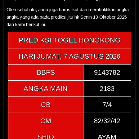
Oleh sebab itu, anda juga harus ikut dan membuktikan angka-
angka yang ada pada prediksi jitu hk Senin 13 Oktober 2025
dari kami berikut ini.
PREDIKSI TOGEL HONGKONG
HARI JUMAT, 7 AGUSTUS 2026
BBFS
9143782
ANGKA MAIN
2183
CB
7/4
CM
82/32/42
SHIO
AYAM