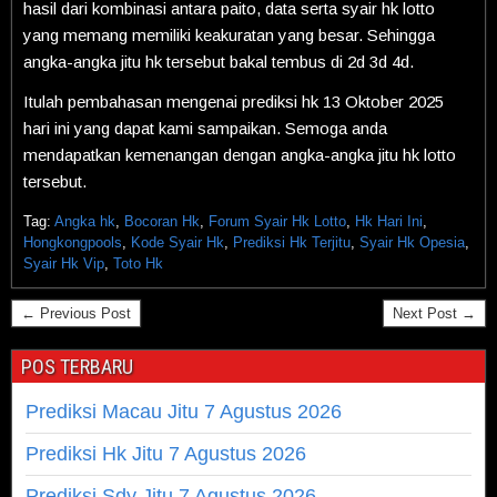
hasil dari kombinasi antara paito, data serta syair hk lotto
yang memang memiliki keakuratan yang besar. Sehingga
angka-angka jitu hk tersebut bakal tembus di 2d 3d 4d.
Itulah pembahasan mengenai prediksi hk 13 Oktober 2025
hari ini yang dapat kami sampaikan. Semoga anda
mendapatkan kemenangan dengan angka-angka jitu hk lotto
tersebut.
Tag:
Angka hk
,
Bocoran Hk
,
Forum Syair Hk Lotto
,
Hk Hari Ini
,
Hongkongpools
,
Kode Syair Hk
,
Prediksi Hk Terjitu
,
Syair Hk Opesia
,
Syair Hk Vip
,
Toto Hk
← Previous Post
Next Post →
POS TERBARU
Prediksi Macau Jitu 7 Agustus 2026
Prediksi Hk Jitu 7 Agustus 2026
Prediksi Sdy Jitu 7 Agustus 2026