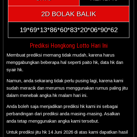
2D BOLAK BALIK
19*69*13*86*60*83*20*06*90*62
Prediksi Hongkong Lotto Hari Ini
Membuat prediksi memang tidak mudah, karena harus
menggabungkan beberapa hal seperti paito hk, data hk dan
syair hk.
Namun, anda sekarang tidak perlu pusing lagi, karena kami
sudah meracik dan merumus menggunakan rumus paling jitu
dalam menebak angka hk malam hari ini.
Anda boleh saja menjadikan prediksi hk kami ini sebagai
perbandingan dari prediksi anda masing-masing. Asalkan
anda tetap menggunakan angka kami tersebut.
Untuk prediksi jitu hk 14 Juni 2026 di atas kami dapatkan hasil