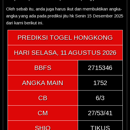
Oleh sebab itu, anda juga harus ikut dan membuktikan angka-
angka yang ada pada prediksi jitu hk Senin 15 Desember 2025
dari kami berikut ini.
PREDIKSI TOGEL HONGKONG
HARI SELASA, 11 AGUSTUS 2026
BBFS
2715346
ANGKA MAIN
1752
CB
6/3
CM
27/53/41
SHIO
TIKUS