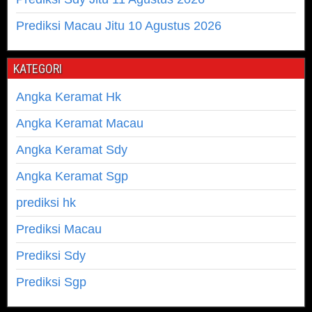
Prediksi Macau Jitu 10 Agustus 2026
KATEGORI
Angka Keramat Hk
Angka Keramat Macau
Angka Keramat Sdy
Angka Keramat Sgp
prediksi hk
Prediksi Macau
Prediksi Sdy
Prediksi Sgp