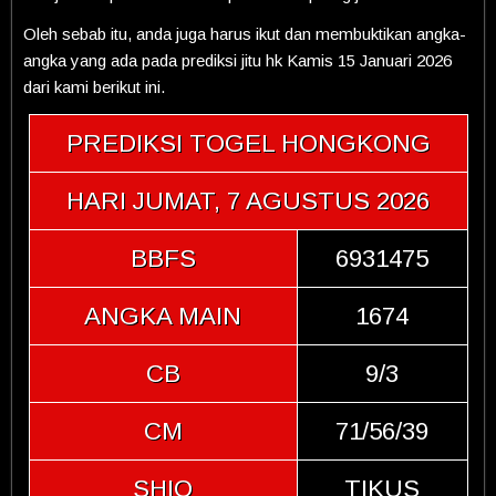
Oleh sebab itu, anda juga harus ikut dan membuktikan angka-
angka yang ada pada prediksi jitu hk Kamis 15 Januari 2026
dari kami berikut ini.
PREDIKSI TOGEL HONGKONG
HARI JUMAT, 7 AGUSTUS 2026
BBFS
6931475
ANGKA MAIN
1674
CB
9/3
CM
71/56/39
SHIO
TIKUS