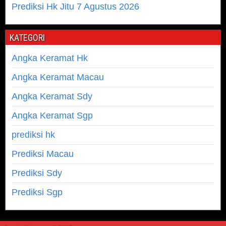
Prediksi Hk Jitu 7 Agustus 2026
KATEGORI
Angka Keramat Hk
Angka Keramat Macau
Angka Keramat Sdy
Angka Keramat Sgp
prediksi hk
Prediksi Macau
Prediksi Sdy
Prediksi Sgp