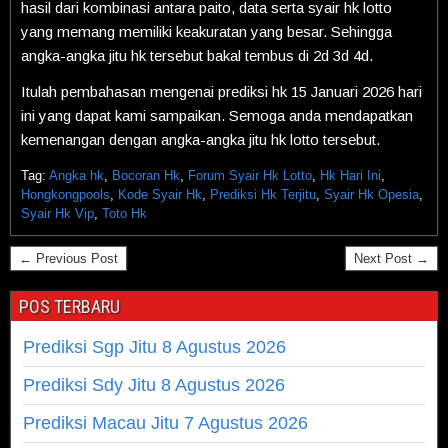
hasil dari kombinasi antara paito, data serta syair hk lotto
yang memang memiliki keakuratan yang besar. Sehingga
angka-angka jitu hk tersebut bakal tembus di 2d 3d 4d.
Itulah pembahasan mengenai prediksi hk 15 Januari 2026 hari
ini yang dapat kami sampaikan. Semoga anda mendapatkan
kemenangan dengan angka-angka jitu hk lotto tersebut.
Tag:
Angka hk
,
Bocoran Hk
,
Forum Syair Hk Lotto
,
Hk Hari Ini
,
Hongkongpools
,
Kode Syair Hk
,
Prediksi Hk Terjitu
,
Syair Hk Opesia
,
Syair Hk Vip
,
Toto Hk
← Previous Post
Next Post →
POS TERBARU
Prediksi Sgp Jitu 8 Agustus 2026
Prediksi Sdy Jitu 8 Agustus 2026
Prediksi Macau Jitu 7 Agustus 2026