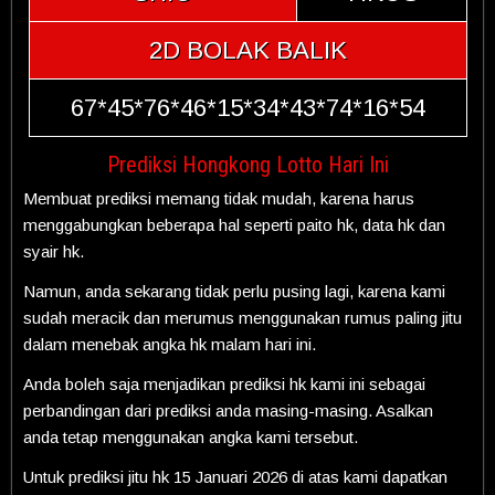
2D BOLAK BALIK
67*45*76*46*15*34*43*74*16*54
Prediksi Hongkong Lotto Hari Ini
Membuat prediksi memang tidak mudah, karena harus
menggabungkan beberapa hal seperti paito hk, data hk dan
syair hk.
Namun, anda sekarang tidak perlu pusing lagi, karena kami
sudah meracik dan merumus menggunakan rumus paling jitu
dalam menebak angka hk malam hari ini.
Anda boleh saja menjadikan prediksi hk kami ini sebagai
perbandingan dari prediksi anda masing-masing. Asalkan
anda tetap menggunakan angka kami tersebut.
Untuk prediksi jitu hk 15 Januari 2026 di atas kami dapatkan