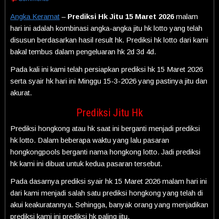
Angka Keramat
–
Prediksi Hk Jitu 15 Maret 2026
malam
hari ini adalah kombinasi angka-angka jitu hk lotto yang telah
disusun berdasarkan hasil result hk. Prediksi hk lotto dari kami
bakal tembus dalam pengeluaran hk 2d 3d 4d.
Pada kali ini kami telah persiapkan prediksi hk 15 Maret 2026
serta syair hk hari ini Minggu 15-3-2026 yang pastinya jitu dan
akurat.
Prediksi Jitu Hk
Prediksi hongkong atau hk saat ini berganti menjadi prediksi
hk lotto. Dalam beberapa waktu yang lalu pasaran
hongkongpools berganti nama hongkong lotto. Jadi prediksi
hk kami ini dibuat untuk kedua pasaran tersebut.
Pada dasarnya prediksi syair hk 15 Maret 2026 malam hari ini
dari kami menjadi salah satu prediksi hongkong yang telah di
akui keakuratannya. Sehingga, banyak orang yang menjadikan
prediksi kami ini prediksi hk paling jitu.