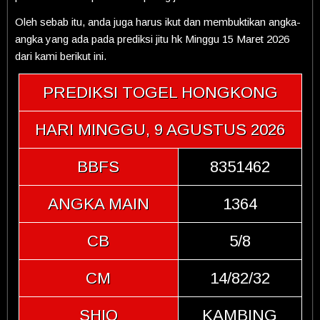
Oleh sebab itu, anda juga harus ikut dan membuktikan angka-
angka yang ada pada prediksi jitu hk Minggu 15 Maret 2026
dari kami berikut ini.
PREDIKSI TOGEL HONGKONG
HARI MINGGU, 9 AGUSTUS 2026
BBFS
8351462
ANGKA MAIN
1364
CB
5/8
CM
14/82/32
SHIO
KAMBING