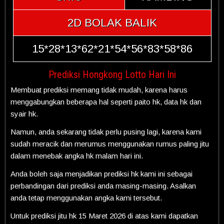
2D BOLAK BALIK
15*28*13*62*21*54*56*83*58*86
Prediksi Hongkong Lotto Hari Ini
Membuat prediksi memang tidak mudah, karena harus
menggabungkan beberapa hal seperti paito hk, data hk dan
syair hk.
Namun, anda sekarang tidak perlu pusing lagi, karena kami
sudah meracik dan merumus menggunakan rumus paling jitu
dalam menebak angka hk malam hari ini.
Anda boleh saja menjadikan prediksi hk kami ini sebagai
perbandingan dari prediksi anda masing-masing. Asalkan
anda tetap menggunakan angka kami tersebut.
Untuk prediksi jitu hk 15 Maret 2026 di atas kami dapatkan