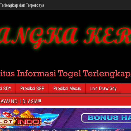
 Terlengkap dan Terpercaya
si SDY
Prediksi SGP
Prediksi Macau
Live Draw Sdy
A! NO 1 DI ASIA!!!