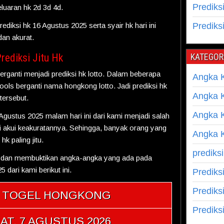
Prediks
luaran hk 2d 3d 4d.
rediksi hk 16 Agustus 2025 serta syair hk hari ini
Prediks
dan akurat.
rediksi Jitu Hk
KATEGOR
berganti menjadi prediksi hk lotto. Dalam beberapa
Angka 
ols berganti nama hongkong lotto. Jadi prediksi hk
Angka 
tersebut.
Angka 
Agustus 2025 malam hari ini dari kami menjadi salah
di akui keakuratannya. Sehingga, banyak orang yang
Angka 
hk paling jitu.
prediksi
ut dan membuktikan angka-angka yang ada pada
5 dari kami berikut ini.
Prediks
Prediks
I TOGEL HONGKONG
Prediks
AT, 7 AGUSTUS 2026