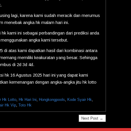
.
pusing lagi, karena kami sudah meracik dan merumus
am menebak angka hk malam hari ini.
 hk kami ini sebagai perbandingan dari prediksi anda
 menggunakan angka kami tersebut.
25 di atas kami dapatkan hasil dari kombinasi antara
ng memang memiliki keakuratan yang besar. Sehingga
embus di 2d 3d 4d.
i hk 16 Agustus 2025 hari ini yang dapat kami
an kemenangan dengan angka-angka jitu hk lotto
r Hk Lotto
,
Hk Hari Ini
,
Hongkongpools
,
Kode Syair Hk
,
air Hk Vip
,
Toto Hk
Next Post →