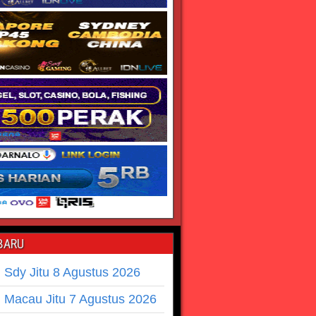
BARU
i Sdy Jitu 8 Agustus 2026
i Macau Jitu 7 Agustus 2026