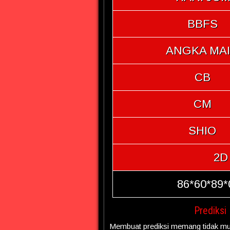
BBFS
ANGKA MA
CB
CM
SHIO
2D
86*60*89*
Prediksi
Membuat prediksi memang tidak mu