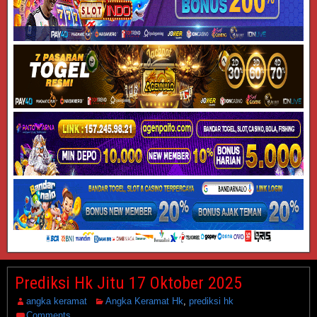
Prediksi Hk Jitu 17 Oktober 2025
angka keramat
Angka Keramat Hk
,
prediksi hk
Comments