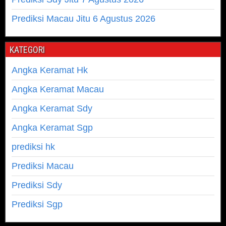
Prediksi Macau Jitu 6 Agustus 2026
KATEGORI
Angka Keramat Hk
Angka Keramat Macau
Angka Keramat Sdy
Angka Keramat Sgp
prediksi hk
Prediksi Macau
Prediksi Sdy
Prediksi Sgp