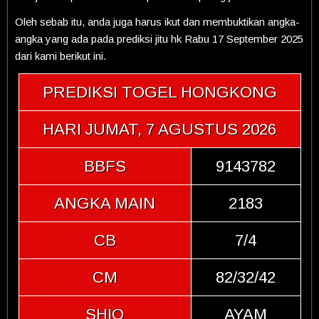
Oleh sebab itu, anda juga harus ikut dan membuktikan angka-
angka yang ada pada prediksi jitu hk Rabu 17 September 2025
dari kami berikut ini.
PREDIKSI TOGEL HONGKONG
HARI JUMAT, 7 AGUSTUS 2026
BBFS
9143782
ANGKA MAIN
2183
CB
7/4
CM
82/32/42
SHIO
AYAM