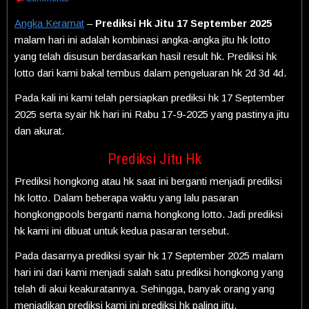
Angka Keramat
–
Prediksi Hk
Jitu 17 September 2025
malam hari ini adalah kombinasi angka-angka jitu hk lotto
yang telah disusun berdasarkan hasil result hk. Prediksi hk
lotto dari kami bakal tembus dalam pengeluaran hk 2d 3d 4d.
Pada kali ini kami telah persiapkan prediksi hk 17 September
2025 serta syair hk hari ini Rabu 17-9-2025 yang pastinya jitu
dan akurat.
Prediksi Jitu Hk
Prediksi hongkong atau hk saat ini berganti menjadi prediksi
hk lotto. Dalam beberapa waktu yang lalu pasaran
hongkongpools berganti nama hongkong lotto. Jadi prediksi
hk kami ini dibuat untuk kedua pasaran tersebut.
Pada dasarnya prediksi syair hk 17 September 2025 malam
hari ini dari kami menjadi salah satu prediksi hongkong yang
telah di akui keakuratannya. Sehingga, banyak orang yang
menjadikan prediksi kami ini prediksi hk paling jitu.