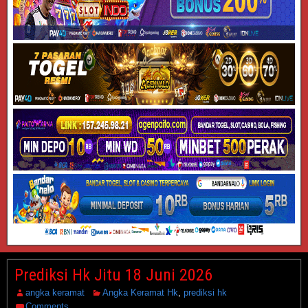
Prediksi Hk Jitu 18 Juni 2026
angka keramat
Angka Keramat Hk
,
prediksi hk
Comments