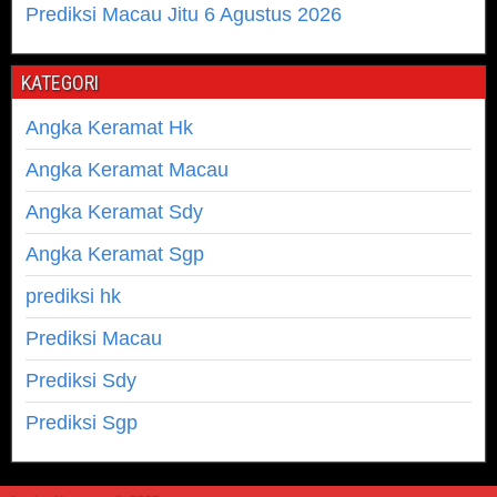
Prediksi Macau Jitu 6 Agustus 2026
KATEGORI
Angka Keramat Hk
Angka Keramat Macau
Angka Keramat Sdy
Angka Keramat Sgp
prediksi hk
Prediksi Macau
Prediksi Sdy
Prediksi Sgp