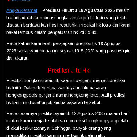
Angka Keramat
–
Prediksi Hk
Jitu 19 Agustus 2025
malam
hari ini adalah kombinasi angka-angka jitu hk lotto yang telah
disusun berdasarkan hasil result hk. Prediksi hk lotto dari kami
bakal tembus dalam pengeluaran hk 2d 3d 4d.
Pada kali ini kami telah persiapkan prediksi hk 19 Agustus
2025 serta syair hk hari ini selasa 19-8-2025 yang pastinya jitu
dan akurat.
Prediksi Jitu Hk
Prediksi hongkong atau hk saat ini berganti menjadi prediksi
hk lotto. Dalam beberapa waktu yang lalu pasaran
hongkongpools berganti nama hongkong lotto. Jadi prediksi
hk kami ini dibuat untuk kedua pasaran tersebut.
Pada dasarnya prediksi syair hk 19 Agustus 2025 malam hari
ini dari kami menjadi salah satu prediksi hongkong yang telah
di akui keakuratannya. Sehingga, banyak orang yang
menjadikan prediksi kami ini prediksi hk paling jitu.