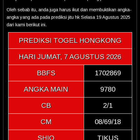
Oleh sebab itu, anda juga harus ikut dan membuktikan angka-
angka yang ada pada prediksi jitu hk Selasa 19 Agustus 2025
dari kami berikut ini.
PREDIKSI TOGEL HONGKONG
HARI JUMAT, 7 AGUSTUS 2026
BBFS
1702869
ANGKA MAIN
9780
CB
2/1
CM
08/69/18
SHIO
TIKUS