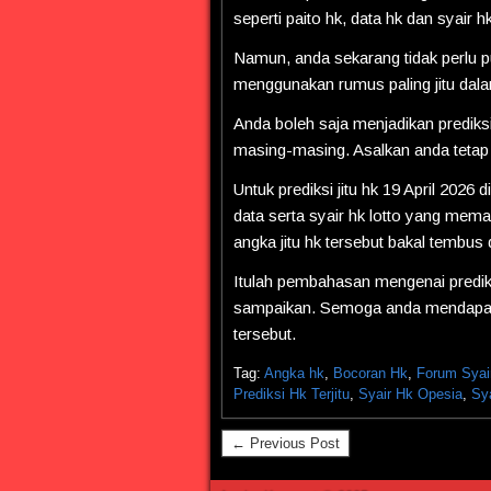
seperti paito hk, data hk dan syair hk
Namun, anda sekarang tidak perlu 
menggunakan rumus paling jitu dal
Anda boleh saja menjadikan prediksi
masing-masing. Asalkan anda tetap
Untuk prediksi jitu hk 19 April 2026 
data serta syair hk lotto yang mem
angka jitu hk tersebut bakal tembus 
Itulah pembahasan mengenai prediksi
sampaikan. Semoga anda mendapatk
tersebut.
Tag:
Angka hk
,
Bocoran Hk
,
Forum Syai
Prediksi Hk Terjitu
,
Syair Hk Opesia
,
Sy
← Previous Post