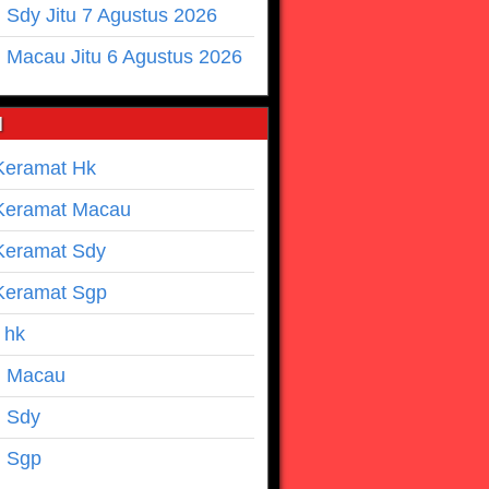
i Sdy Jitu 7 Agustus 2026
i Macau Jitu 6 Agustus 2026
I
Keramat Hk
Keramat Macau
Keramat Sdy
Keramat Sgp
 hk
i Macau
i Sdy
i Sgp