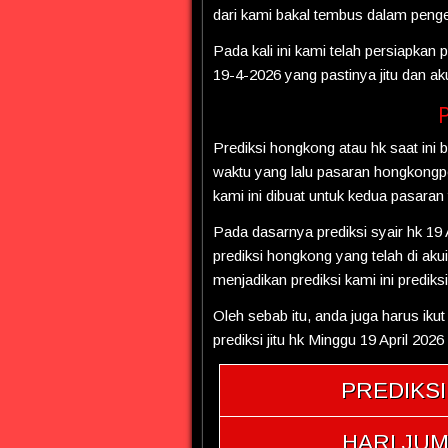
dari kami bakal tembus dalam penge
Pada kali ini kami telah persiapkan p
19-4-2026 yang pastinya jitu dan aku
P
Prediksi hongkong atau hk saat ini 
waktu yang lalu pasaran hongkongpo
kami ini dibuat untuk kedua pasaran 
Pada dasarnya prediksi syair hk 19 
prediksi hongkong yang telah di ak
menjadikan prediksi kami ini prediksi 
Oleh sebab itu, anda juga harus ik
prediksi jitu hk Minggu 19 April 2026 
PREDIKS
HARI JUM