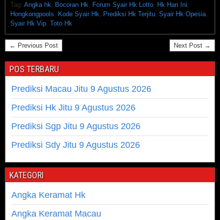
Tag:
Angka hk
,
Bocoran Hk
,
Forum Syair Hk Lotto
,
Hk Hari Ini
,
Hongkongpools
,
Kode Syair Hk
,
Prediksi Hk Terjitu
,
Syair Hk Opesia
,
Syair Hk Vip
,
Toto Hk
← Previous Post
Next Post →
POS TERBARU
Prediksi Macau Jitu 9 Agustus 2026
Prediksi Hk Jitu 9 Agustus 2026
Prediksi Sgp Jitu 9 Agustus 2026
Prediksi Sdy Jitu 9 Agustus 2026
KATEGORI
Angka Keramat Hk
Angka Keramat Macau