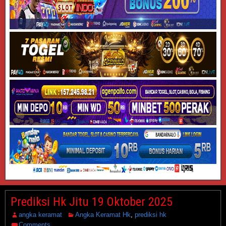
Prediksi Hk Jitu 19 Oktober 2025
angka keramat
Angka Keramat Hk
,
prediksi hk
Comments