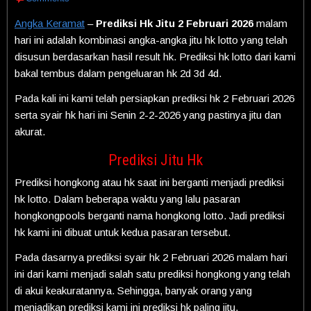
Angka Keramat
–
Prediksi Hk Jitu 2 Februari 2026
malam
hari ini adalah kombinasi angka-angka jitu hk lotto yang telah
disusun berdasarkan hasil result hk. Prediksi hk lotto dari kami
bakal tembus dalam pengeluaran hk 2d 3d 4d.
Pada kali ini kami telah persiapkan prediksi hk 2 Februari 2026
serta syair hk hari ini Senin 2-2-2026 yang pastinya jitu dan
akurat.
Prediksi Jitu Hk
Prediksi hongkong atau hk saat ini berganti menjadi prediksi
hk lotto. Dalam beberapa waktu yang lalu pasaran
hongkongpools berganti nama hongkong lotto. Jadi prediksi
hk kami ini dibuat untuk kedua pasaran tersebut.
Pada dasarnya prediksi syair hk 2 Februari 2026 malam hari
ini dari kami menjadi salah satu prediksi hongkong yang telah
di akui keakuratannya. Sehingga, banyak orang yang
menjadikan prediksi kami ini prediksi hk paling jitu.