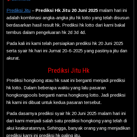
Prediksi Jitu
–
Prediksi Hk
Jitu 20 Juni 2025
malam hari ini
adalah kombinasi angka-angka jitu hk lotto yang telah disusun
berdasarkan hasil result hk. Prediksi hk lotto dari kami bakal
tembus dalam pengeluaran hk 2d 3d 4d.
Pada kali ini kami telah persiapkan prediksi hk 20 Juni 2025
serta syair hk hari ini Jumat 20-6-2025 yang pastinya jitu dan
akurat.
Prediksi Jitu Hk
Prediksi hongkong atau hk saat ini berganti menjadi prediksi
hk lotto. Dalam beberapa waktu yang lalu pasaran
hongkongpools berganti nama hongkong lotto. Jadi prediksi
hk kami ini dibuat untuk kedua pasaran tersebut.
Pada dasarnya prediksi syair hk 20 Juni 2025 malam hari ini
dari kami menjadi salah satu prediksi hongkong yang telah di
akui keakuratannya. Sehingga, banyak orang yang menjadikan
prediksi kami ini prediksi hk paling jitu.