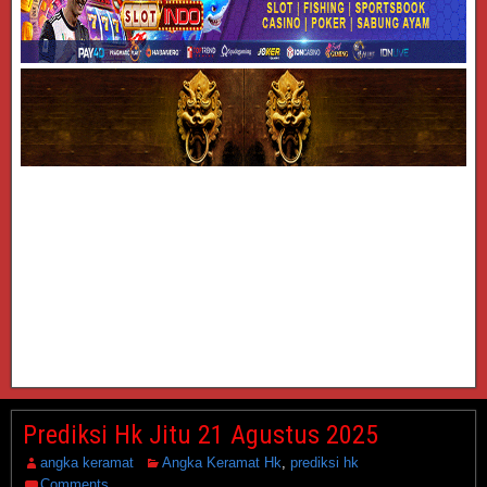
Prediksi Hk Jitu 21 Agustus 2025
angka keramat
Angka Keramat Hk
,
prediksi hk
Comments