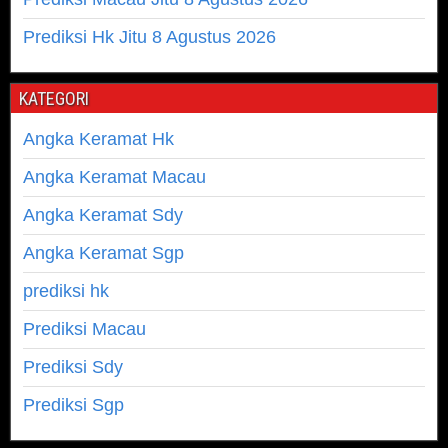
Prediksi Hk Jitu 8 Agustus 2026
KATEGORI
Angka Keramat Hk
Angka Keramat Macau
Angka Keramat Sdy
Angka Keramat Sgp
prediksi hk
Prediksi Macau
Prediksi Sdy
Prediksi Sgp