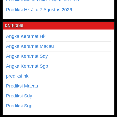
Prediksi Hk Jitu 7 Agustus 2026
KATEGORI
Angka Keramat Hk
Angka Keramat Macau
Angka Keramat Sdy
Angka Keramat Sgp
prediksi hk
Prediksi Macau
Prediksi Sdy
Prediksi Sgp