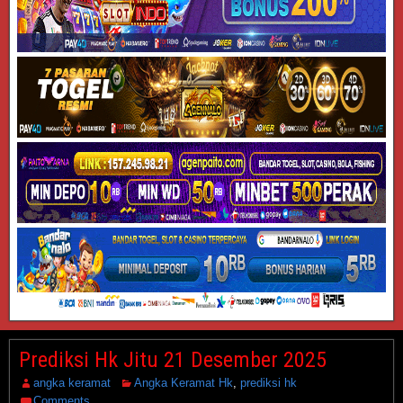
Prediksi Hk Jitu 21 Desember 2025
angka keramat
Angka Keramat Hk
,
prediksi hk
Comments