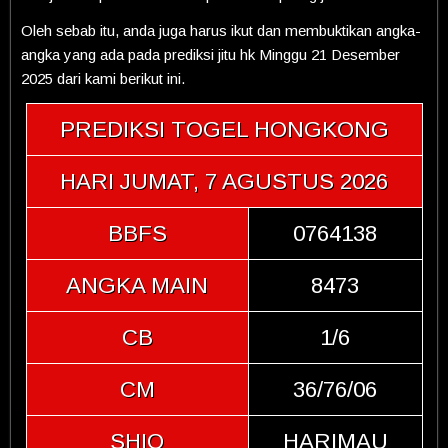
Oleh sebab itu, anda juga harus ikut dan membuktikan angka-
angka yang ada pada prediksi jitu hk Minggu 21 Desember
2025 dari kami berikut ini.
PREDIKSI TOGEL HONGKONG
HARI JUMAT, 7 AGUSTUS 2026
BBFS
0764138
ANGKA MAIN
8473
CB
1/6
CM
36/76/06
SHIO
HARIMAU