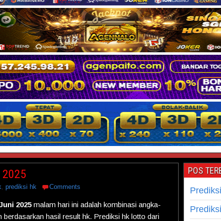
POS TER
i 2025
k
,
prediksi hk
Comments
Prediks
 Juni 2025
malam hari ini adalah kombinasi angka-
Prediks
n berdasarkan hasil result hk. Prediksi hk lotto dari