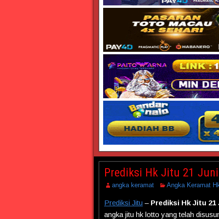
Prediksi Hk Jitu 21 Jun
angka keramat
Angka Keramat H
Prediksi Jitu
–
Prediksi Hk
Jitu 21
angka jitu hk lotto yang telah disusu