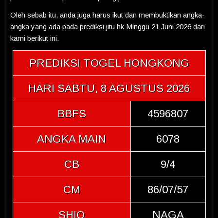
Oleh sebab itu, anda juga harus ikut dan membuktikan angka-
angka yang ada pada prediksi jitu hk Minggu 21 Juni 2026 dari
kami berikut ini.
PREDIKSI TOGEL HONGKONG
HARI SABTU, 8 AGUSTUS 2026
BBFS
4596807
ANGKA MAIN
6078
CB
9/4
CM
86/07/57
SHIO
NAGA