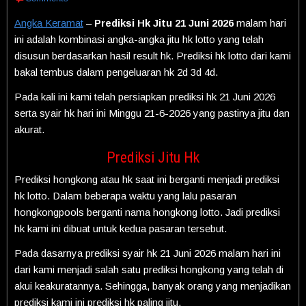
Angka Keramat
–
Prediksi Hk Jitu 21 Juni 2026
malam hari
ini adalah kombinasi angka-angka jitu hk lotto yang telah
disusun berdasarkan hasil result hk. Prediksi hk lotto dari kami
bakal tembus dalam pengeluaran hk 2d 3d 4d.
Pada kali ini kami telah persiapkan prediksi hk 21 Juni 2026
serta syair hk hari ini Minggu 21-6-2026 yang pastinya jitu dan
akurat.
Prediksi Jitu Hk
Prediksi hongkong atau hk saat ini berganti menjadi prediksi
hk lotto. Dalam beberapa waktu yang lalu pasaran
hongkongpools berganti nama hongkong lotto. Jadi prediksi
hk kami ini dibuat untuk kedua pasaran tersebut.
Pada dasarnya prediksi syair hk 21 Juni 2026 malam hari ini
dari kami menjadi salah satu prediksi hongkong yang telah di
akui keakuratannya. Sehingga, banyak orang yang menjadikan
prediksi kami ini prediksi hk paling jitu.