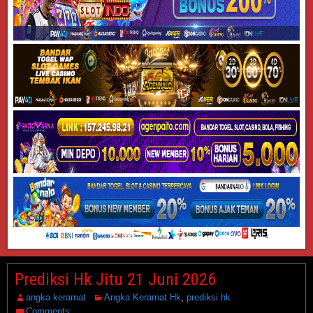
Prediksi Hk Jitu 21 Juni 2026
angka keramat
Angka Keramat Hk
,
prediksi hk
Comments