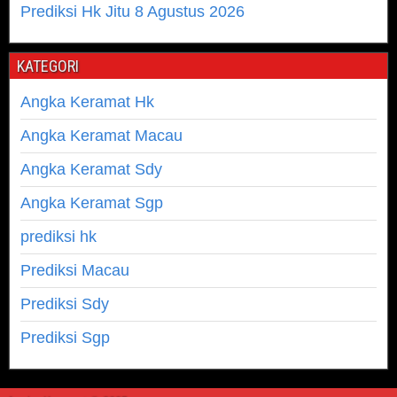
Prediksi Hk Jitu 8 Agustus 2026
KATEGORI
Angka Keramat Hk
Angka Keramat Macau
Angka Keramat Sdy
Angka Keramat Sgp
prediksi hk
Prediksi Macau
Prediksi Sdy
Prediksi Sgp