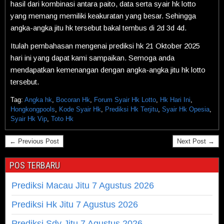
hasil dari kombinasi antara paito, data serta syair hk lotto
yang memang memiliki keakuratan yang besar. Sehingga
angka-angka jitu hk tersebut bakal tembus di 2d 3d 4d.
Itulah pembahasan mengenai prediksi hk 21 Oktober 2025
hari ini yang dapat kami sampaikan. Semoga anda
mendapatkan kemenangan dengan angka-angka jitu hk lotto
tersebut.
Tag:
Angka hk
,
Bocoran Hk
,
Forum Syair Hk Lotto
,
Hk Hari Ini
,
Hongkongpools
,
Kode Syair Hk
,
Prediksi Hk Terjitu
,
Syair Hk Opesia
,
Syair Hk Vip
,
Toto Hk
← Previous Post
Next Post →
POS TERBARU
Prediksi Macau Jitu 7 Agustus 2026
Prediksi Hk Jitu 7 Agustus 2026
Prediksi Sdy Jitu 7 Agustus 2026