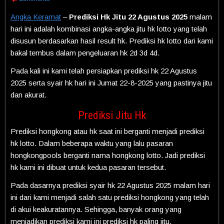
Angka Keramat
–
Prediksi Hk
Jitu 22 Agustus 2025
malam
hari ini adalah kombinasi angka-angka jitu hk lotto yang telah
disusun berdasarkan hasil result hk. Prediksi hk lotto dari kami
bakal tembus dalam pengeluaran hk 2d 3d 4d.
Pada kali ini kami telah persiapkan prediksi hk 22 Agustus
2025 serta syair hk hari ini Jumat 22-8-2025 yang pastinya jitu
dan akurat.
Prediksi Jitu Hk
Prediksi hongkong atau hk saat ini berganti menjadi prediksi
hk lotto. Dalam beberapa waktu yang lalu pasaran
hongkongpools berganti nama hongkong lotto. Jadi prediksi
hk kami ini dibuat untuk kedua pasaran tersebut.
Pada dasarnya prediksi syair hk 22 Agustus 2025 malam hari
ini dari kami menjadi salah satu prediksi hongkong yang telah
di akui keakuratannya. Sehingga, banyak orang yang
menjadikan prediksi kami ini prediksi hk paling jitu.