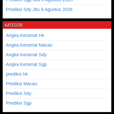
Prediksi Sdy Jitu 9 Agustus 2026
KATEGORI
Angka Keramat Hk
Angka Keramat Macau
Angka Keramat Sdy
Angka Keramat Sgp
prediksi hk
Prediksi Macau
Prediksi Sdy
Prediksi Sgp