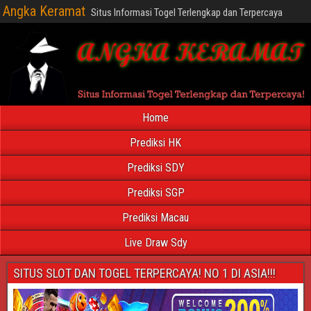
Angka Keramat
Situs Informasi Togel Terlengkap dan Terpercaya
Home
Prediksi HK
Prediksi SDY
Prediksi SGP
Prediksi Macau
Live Draw Sdy
SITUS SLOT DAN TOGEL TERPERCAYA! NO 1 DI ASIA!!!