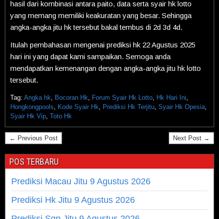
hasil dari kombinasi antara paito, data serta syair hk lotto
yang memang memiliki keakuratan yang besar. Sehingga
angka-angka jitu hk tersebut bakal tembus di 2d 3d 4d.
Itulah pembahasan mengenai prediksi hk 22 Agustus 2025
hari ini yang dapat kami sampaikan. Semoga anda
mendapatkan kemenangan dengan angka-angka jitu hk lotto
tersebut.
Tag:
Angka hk
,
Bocoran Hk
,
Forum Syair Hk Lotto
,
Hk Hari Ini
,
Hongkongpools
,
Kode Syair Hk
,
Prediksi Hk Terjitu
,
Syair Hk Opesia
,
Syair Hk Vip
,
Toto Hk
← Previous Post
Next Post →
POS TERBARU
Prediksi Macau Jitu 9 Agustus 2026
Prediksi Hk Jitu 9 Agustus 2026
Prediksi Sgp Jitu 9 Agustus 2026