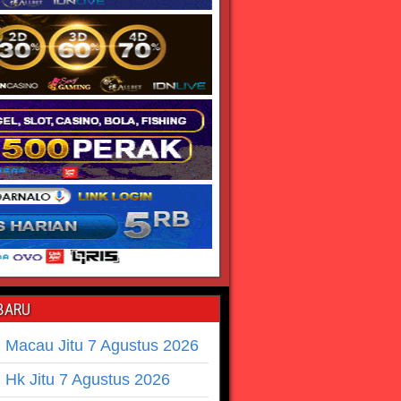
BARU
i Macau Jitu 7 Agustus 2026
i Hk Jitu 7 Agustus 2026