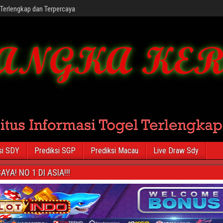
 Terlengkap dan Terpercaya
si SDY
Prediksi SGP
Prediksi Macau
Live Draw Sdy
A! NO 1 DI ASIA!!!