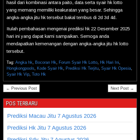
hasil dari kombinasi antara paito, data serta syair hk lotto
yang memang memiliki keakuratan yang besar. Sehingga
angka-angka jitu hk tersebut bakal tembus di 2d 3d 4d.
Itulah pembahasan mengenai prediksi hk 22 Desember 2025
hari ini yang dapat kami sampaikan. Semoga anda
mendapatkan kemenangan dengan angka-angka jitu hk lotto
tersebut.
Tag:
Angka hk
,
Bocoran Hk
,
Forum Syair Hk Lotto
,
Hk Hari Ini
,
Hongkongpools
,
Kode Syair Hk
,
Prediksi Hk Terjitu
,
Syair Hk Opesia
,
Syair Hk Vip
,
Toto Hk
← Previous Post
Next Post →
POS TERBARU
Prediksi Macau Jitu 7 Agustus 2026
Prediksi Hk Jitu 7 Agustus 2026
Prediksi Sdy Jitu 7 Agustus 2026