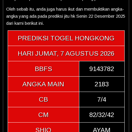
Oleh sebab itu, anda juga harus ikut dan membuktikan angka-
angka yang ada pada prediksi jitu hk Senin 22 Desember 2025
dari kami berikut ini.
PREDIKSI TOGEL HONGKONG
HARI JUMAT, 7 AGUSTUS 2026
BBFS
9143782
ANGKA MAIN
2183
CB
7/4
CM
82/32/42
SHIO
AYAM