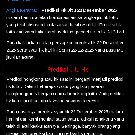
Angka Keramat
–
Prediksi Hk Jitu 22 Desember 2025
malam hari ini adalah kombinasi angka-angka jitu hk lotto
yang telah disusun berdasarkan hasil result hk. Prediksi hk
lotto dari kami bakal tembus dalam pengeluaran hk 2d 3d 4d.
Pada kali ini kami telah persiapkan prediksi hk 22 Desember
2025 serta syair hk hari ini Senin 22-12-2025 yang pastinya
jitu dan akurat.
Prediksi Jitu Hk
Prediksi hongkong atau hk saat ini berganti menjadi prediksi
hk lotto. Dalam beberapa waktu yang lalu pasaran
hongkongpools berganti nama hongkong lotto. Jadi prediksi
hk kami ini dibuat untuk kedua pasaran tersebut.
Pada dasarnya prediksi syair hk 22 Desember 2025 malam
hari ini dari kami menjadi salah satu prediksi hongkong yang
telah di akui keakuratannya. Sehingga, banyak orang yang
menjadikan prediksi kami ini prediksi hk paling jitu.