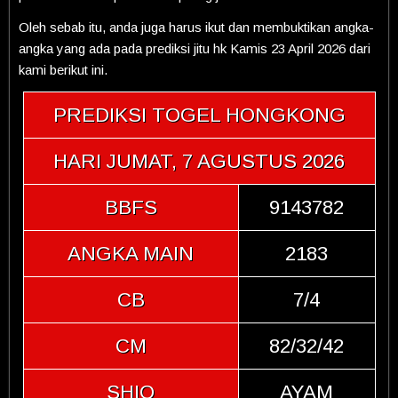
Oleh sebab itu, anda juga harus ikut dan membuktikan angka-
angka yang ada pada prediksi jitu hk Kamis 23 April 2026 dari
kami berikut ini.
PREDIKSI TOGEL HONGKONG
HARI JUMAT, 7 AGUSTUS 2026
BBFS
9143782
ANGKA MAIN
2183
CB
7/4
CM
82/32/42
SHIO
AYAM