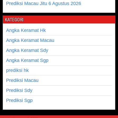
Prediksi Macau Jitu 6 Agustus 2026
KATEGORI
Angka Keramat Hk
Angka Keramat Macau
Angka Keramat Sdy
Angka Keramat Sgp
prediksi hk
Prediksi Macau
Prediksi Sdy
Prediksi Sgp