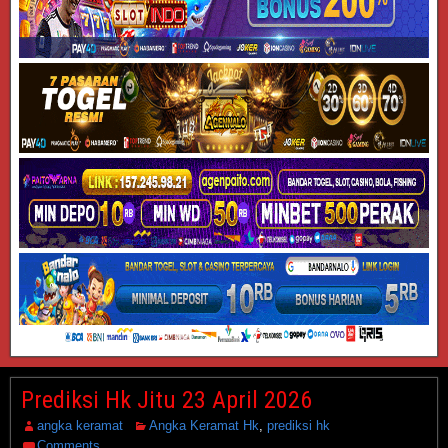
Prediksi Hk Jitu 23 April 2026
angka keramat
Angka Keramat Hk
,
prediksi hk
Comments