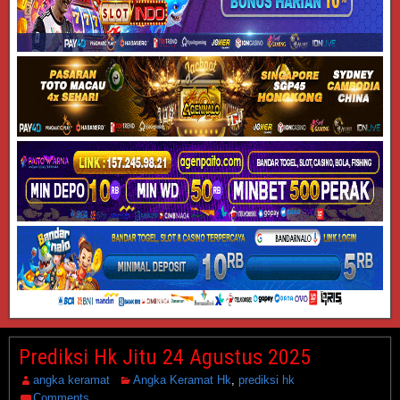
Prediksi Hk Jitu 24 Agustus 2025
angka keramat
Angka Keramat Hk
,
prediksi hk
Comments