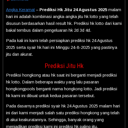
Angka Keramat
–
Prediksi Hk
Jitu 24 Agustus 2025
malam
hari ini adalah kombinasi angka-angka jitu hk lotto yang telah
disusun berdasarkan hasil result hk. Prediksi hk lotto dari kami
bakal tembus dalam pengeluaran hk 2d 3d 4d.
Pada kali ini kami telah persiapkan prediksi hk 24 Agustus
2025 serta syair hk hari ini Minggu 24-8-2025 yang pastinya
jitu dan akurat.
Prediksi Jitu Hk
Prediksi hongkong atau hk saat ini berganti menjadi prediksi
hk lotto. Dalam beberapa waktu yang lalu pasaran
hongkongpools berganti nama hongkong lotto. Jadi prediksi
hk kami ini dibuat untuk kedua pasaran tersebut.
Pada dasarnya prediksi syair hk 24 Agustus 2025 malam hari
ini dari kami menjadi salah satu prediksi hongkong yang telah
di akui keakuratannya. Sehingga, banyak orang yang
menjadikan prediksi kami ini prediksi hk paling jitu.