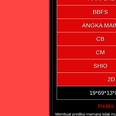
BBFS
ANGKA MAI
CB
CM
SHIO
2D
19*69*13*
Prediksi
Membuat prediksi memang tidak mu