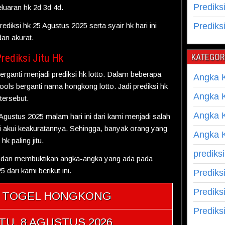
Prediks
luaran hk 2d 3d 4d.
rediksi hk 25 Agustus 2025 serta syair hk hari ini
Prediks
dan akurat.
rediksi Jitu Hk
KATEGOR
berganti menjadi prediksi hk lotto. Dalam beberapa
Angka 
ols berganti nama hongkong lotto. Jadi prediksi hk
Angka 
tersebut.
Angka 
Agustus 2025 malam hari ini dari kami menjadi salah
di akui keakuratannya. Sehingga, banyak orang yang
Angka 
hk paling jitu.
prediksi
ut dan membuktikan angka-angka yang ada pada
 dari kami berikut ini.
Prediks
Prediks
I TOGEL HONGKONG
Prediks
TU, 8 AGUSTUS 2026