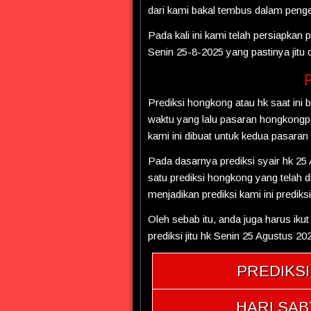
dari kami bakal tembus dalam penge
Pada kali ini kami telah persiapkan p
Senin 25-8-2025 yang pastinya jitu 
P
Prediksi hongkong atau hk saat ini 
waktu yang lalu pasaran hongkongpo
kami ini dibuat untuk kedua pasaran 
Pada dasarnya prediksi syair hk 25 
satu prediksi hongkong yang telah 
menjadikan prediksi kami ini prediksi 
Oleh sebab itu, anda juga harus ik
prediksi jitu hk Senin 25 Agustus 2025
PREDIKS
HARI SAB