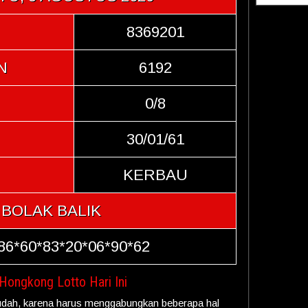
8369201
N
6192
0/8
30/01/61
KERBAU
 BOLAK BALIK
86*60*83*20*06*90*62
 Hongkong Lotto Hari Ini
dah, karena harus menggabungkan beberapa hal