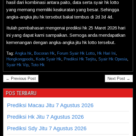
hasil dari kombinasi antara paito, data serta syair hk lotto
yang memang memiliki keakuratan yang besar. Sehingga
angka-angka jitu hk tersebut bakal tembus di 2d 3d 4d.
Itulah pembahasan mengenai prediksi hk 25 Maret 2026 hari
ini yang dapat kami sampaikan. Semoga anda mendapatkan
kemenangan dengan angka-angka jitu hk lotto tersebut.
Tag:
Angka hk
,
Bocoran Hk
,
Forum Syair Hk Lotto
,
Hk Hari Ini
,
Hongkongpools
,
Kode Syair Hk
,
Prediksi Hk Terjitu
,
Syair Hk Opesia
,
Syair Hk Vip
,
Toto Hk
← Previous Post
Next Post →
POS TERBARU
Prediksi Macau Jitu 7 Agustus 2026
Prediksi Hk Jitu 7 Agustus 2026
Prediksi Sdy Jitu 7 Agustus 2026