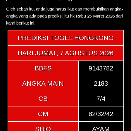
Oleh sebab itu, anda juga harus ikut dan membuktikan angka-
angka yang ada pada prediksi jitu hk Rabu 25 Maret 2026 dari
kami berikut ini.
PREDIKSI TOGEL HONGKONG
HARI JUMAT, 7 AGUSTUS 2026
BBFS
9143782
ANGKA MAIN
2183
CB
7/4
CM
82/32/42
SHIO
AYAM