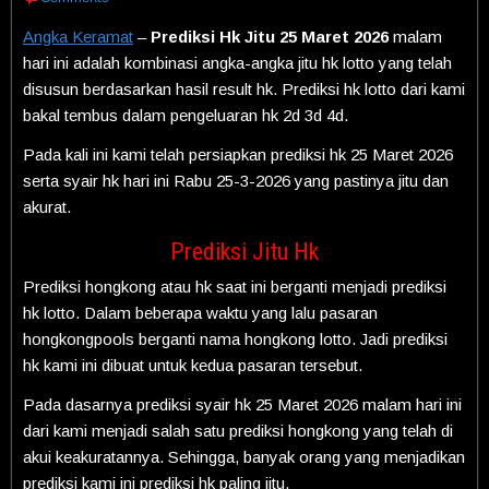
Angka Keramat
–
Prediksi Hk Jitu 25 Maret 2026
malam
hari ini adalah kombinasi angka-angka jitu hk lotto yang telah
disusun berdasarkan hasil result hk. Prediksi hk lotto dari kami
bakal tembus dalam pengeluaran hk 2d 3d 4d.
Pada kali ini kami telah persiapkan prediksi hk 25 Maret 2026
serta syair hk hari ini Rabu 25-3-2026 yang pastinya jitu dan
akurat.
Prediksi Jitu Hk
Prediksi hongkong atau hk saat ini berganti menjadi prediksi
hk lotto. Dalam beberapa waktu yang lalu pasaran
hongkongpools berganti nama hongkong lotto. Jadi prediksi
hk kami ini dibuat untuk kedua pasaran tersebut.
Pada dasarnya prediksi syair hk 25 Maret 2026 malam hari ini
dari kami menjadi salah satu prediksi hongkong yang telah di
akui keakuratannya. Sehingga, banyak orang yang menjadikan
prediksi kami ini prediksi hk paling jitu.