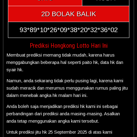
2D BOLAK BALIK
93*89*10*26*09*38*20*32*36*02
Prediksi Hongkong Lotto Hari Ini
Membuat prediksi memang tidak mudah, karena harus
menggabungkan beberapa hal seperti paito hk, data hk dan
syair hk.
Namun, anda sekarang tidak perlu pusing lagi, karena kami
sudah meracik dan merumus menggunakan rumus paling jitu
dalam menebak angka hk malam hari ini.
Anda boleh saja menjadikan prediksi hk kami ini sebagai
perbandingan dari prediksi anda masing-masing. Asalkan
anda tetap menggunakan angka kami tersebut.
Untuk prediksi jitu hk 25 September 2025 di atas kami