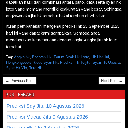
dapatkan hasil dari kombinasi antara paito, data serta syair hk
lotto yang memang memiliki keakuratan yang besar. Sehingga
angka-angka jitu hk tersebut bakal tembus di 2d 3d 4d.
Itulah pembahasan mengenai prediksi hk 25 September 2025
hari ini yang dapat kami sampaikan. Semoga anda
mendapatkan kemenangan dengan angka-angka jitu hk lotto
tersebut.
Tag:
Angka hk
,
Bocoran Hk
,
Forum Syair Hk Lotto
,
Hk Hari Ini
,
Hongkongpools
,
Kode Syair Hk
,
Prediksi Hk Terjitu
,
Syair Hk Opesia
,
Syair Hk Vip
,
Toto Hk
← Previous Post
Next Post →
POS TERBARU
Prediksi Sdy Jitu 10 Agustus 2026
Prediksi Macau Jitu 9 Agustus 2026
Prediksi Hk Jitu 9 Agustus 2026