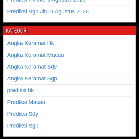
Prediksi Sgp Jitu 9 Agustus 2026
KATEGORI
Angka Keramat Hk
Angka Keramat Macau
Angka Keramat Sdy
Angka Keramat Sgp
prediksi hk
Prediksi Macau
Prediksi Sdy
Prediksi Sgp