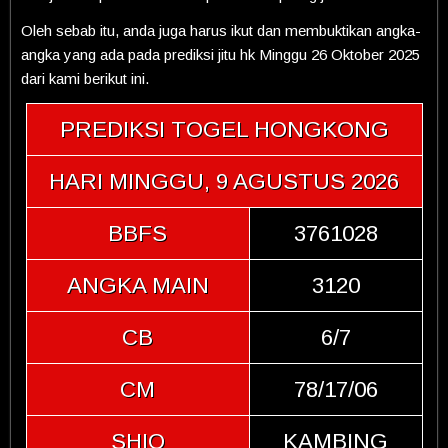
Oleh sebab itu, anda juga harus ikut dan membuktikan angka-
angka yang ada pada prediksi jitu hk Minggu 26 Oktober 2025
dari kami berikut ini.
PREDIKSI TOGEL HONGKONG
HARI MINGGU, 9 AGUSTUS 2026
BBFS
3761028
ANGKA MAIN
3120
CB
6/7
CM
78/17/06
SHIO
KAMBING