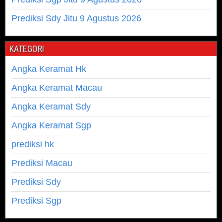
Prediksi Sdy Jitu 9 Agustus 2026
KATEGORI
Angka Keramat Hk
Angka Keramat Macau
Angka Keramat Sdy
Angka Keramat Sgp
prediksi hk
Prediksi Macau
Prediksi Sdy
Prediksi Sgp