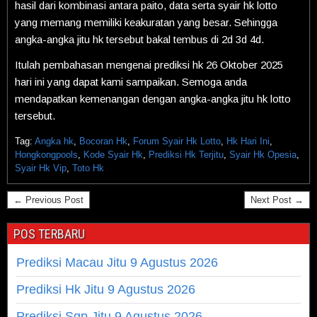
hasil dari kombinasi antara paito, data serta syair hk lotto
yang memang memiliki keakuratan yang besar. Sehingga
angka-angka jitu hk tersebut bakal tembus di 2d 3d 4d.
Itulah pembahasan mengenai prediksi hk 26 Oktober 2025
hari ini yang dapat kami sampaikan. Semoga anda
mendapatkan kemenangan dengan angka-angka jitu hk lotto
tersebut.
Tag:
Angka hk
,
Bocoran Hk
,
Forum Syair Hk Lotto
,
Hk Hari Ini
,
Hongkongpools
,
Kode Syair Hk
,
Prediksi Hk Terjitu
,
Syair Hk Opesia
,
Syair Hk Vip
,
Toto Hk
← Previous Post
Next Post →
POS TERBARU
Prediksi Macau Jitu 9 Agustus 2026
Prediksi Hk Jitu 9 Agustus 2026
Prediksi Sgp Jitu 9 Agustus 2026