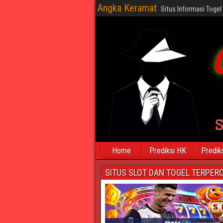
Angka Keramat
Situs Informasi Togel
Home
Prediksi HK
Predik
SITUS SLOT DAN TOGEL TERPERCAY