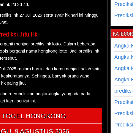
Prediks
an hk 2d 3d 4d.
rediksi hk 27 Juli 2025 serta syair hk hari ini Minggu
Prediks
rat.
rediksi Jitu Hk
KATEGOR
berganti menjadi prediksi hk lotto. Dalam beberapa
Angka 
ols berganti nama hongkong lotto. Jadi prediksi hk
Angka 
tersebut.
Angka 
uli 2025 malam hari ini dari kami menjadi salah satu
ui keakuratannya. Sehingga, banyak orang yang
Angka 
hk paling jitu.
prediksi
ut dan membuktikan angka-angka yang ada pada
ari kami berikut ini.
Prediks
Prediks
I TOGEL HONGKONG
Prediks
GU, 9 AGUSTUS 2026