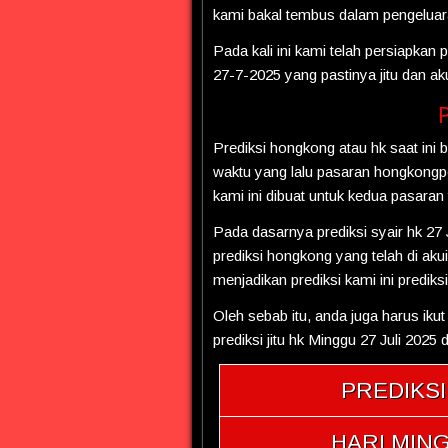
kami bakal tembus dalam pengeluar
Pada kali ini kami telah persiapkan p
27-7-2025 yang pastinya jitu dan aku
P
Prediksi hongkong atau hk saat ini 
waktu yang lalu pasaran hongkongpo
kami ini dibuat untuk kedua pasaran 
Pada dasarnya prediksi syair hk 27 J
prediksi hongkong yang telah di ak
menjadikan prediksi kami ini prediksi 
Oleh sebab itu, anda juga harus ik
prediksi jitu hk Minggu 27 Juli 2025 d
PREDIKS
HARI MING