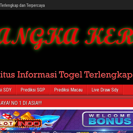
 Terlengkap dan Terpercaya
si SDY
Prediksi SGP
Prediksi Macau
Live Draw Sdy
A! NO 1 DI ASIA!!!