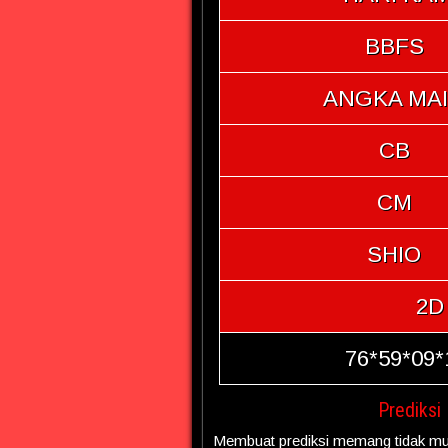
BBFS
ANGKA MA
CB
CM
SHIO
2D
76*59*09*
Prediksi
Membuat prediksi memang tidak mu