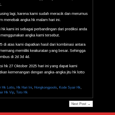
.
pusing lagi, karena kami sudah meracik dan merumus
am menebak angka hk malam hari ini.
 hk kami ini sebagai perbandingan dari prediksi anda
 menggunakan angka kami tersebut.
25 di atas kami dapatkan hasil dari kombinasi antara
ng memang memiliki keakuratan yang besar. Sehingga
embus di 2d 3d 4d.
i hk 27 Oktober 2025 hari ini yang dapat kami
an kemenangan dengan angka-angka jitu hk lotto
r Hk Lotto
,
Hk Hari Ini
,
Hongkongpools
,
Kode Syair Hk
,
air Hk Vip
,
Toto Hk
Next Post →