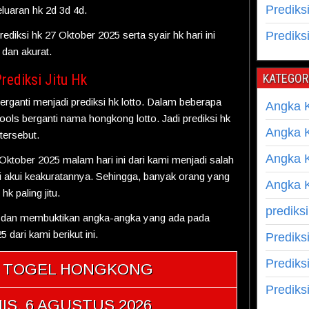
Prediks
luaran hk 2d 3d 4d.
rediksi hk 27 Oktober 2025 serta syair hk hari ini
Prediks
 dan akurat.
rediksi Jitu Hk
KATEGOR
berganti menjadi prediksi hk lotto. Dalam beberapa
Angka 
ols berganti nama hongkong lotto. Jadi prediksi hk
Angka 
tersebut.
Angka 
Oktober 2025 malam hari ini dari kami menjadi salah
di akui keakuratannya. Sehingga, banyak orang yang
Angka 
hk paling jitu.
prediksi
ut dan membuktikan angka-angka yang ada pada
 dari kami berikut ini.
Prediks
Prediks
I TOGEL HONGKONG
Prediks
IS, 6 AGUSTUS 2026