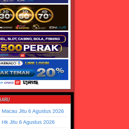
BARU
i Macau Jitu 6 Agustus 2026
i Hk Jitu 6 Agustus 2026