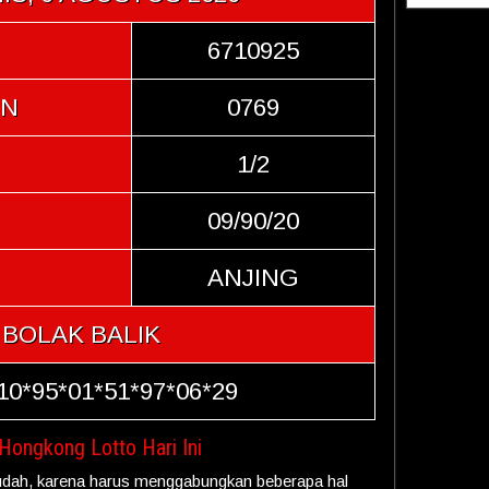
6710925
IN
0769
1/2
09/90/20
ANJING
 BOLAK BALIK
10*95*01*51*97*06*29
 Hongkong Lotto Hari Ini
dah, karena harus menggabungkan beberapa hal