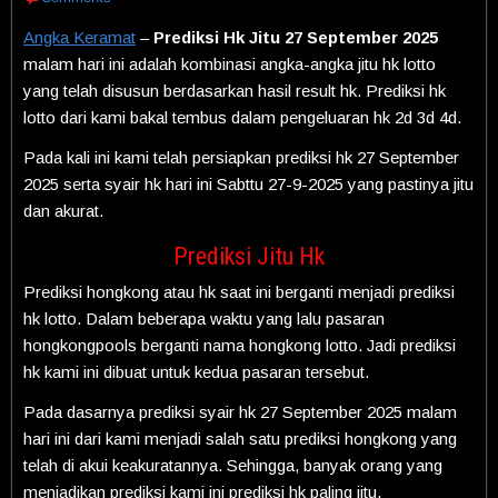
Angka Keramat
–
Prediksi Hk Jitu 27 September 2025
malam hari ini adalah kombinasi angka-angka jitu hk lotto
yang telah disusun berdasarkan hasil result hk. Prediksi hk
lotto dari kami bakal tembus dalam pengeluaran hk 2d 3d 4d.
Pada kali ini kami telah persiapkan prediksi hk 27 September
2025 serta syair hk hari ini Sabttu 27-9-2025 yang pastinya jitu
dan akurat.
Prediksi Jitu Hk
Prediksi hongkong atau hk saat ini berganti menjadi prediksi
hk lotto. Dalam beberapa waktu yang lalu pasaran
hongkongpools berganti nama hongkong lotto. Jadi prediksi
hk kami ini dibuat untuk kedua pasaran tersebut.
Pada dasarnya prediksi syair hk 27 September 2025 malam
hari ini dari kami menjadi salah satu prediksi hongkong yang
telah di akui keakuratannya. Sehingga, banyak orang yang
menjadikan prediksi kami ini prediksi hk paling jitu.