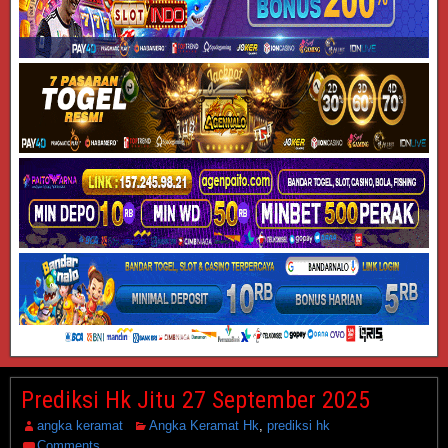
Prediksi Hk Jitu 27 September 2025
angka keramat
Angka Keramat Hk
,
prediksi hk
Comments