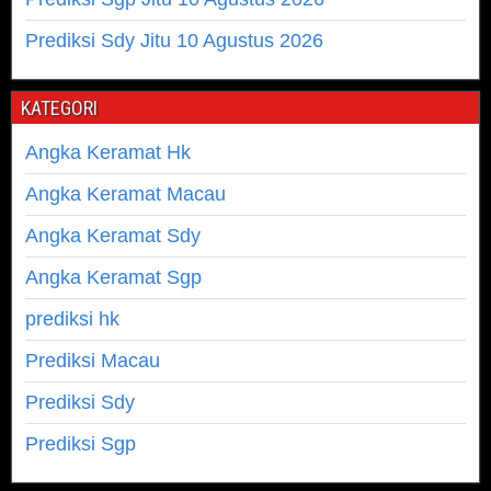
Prediksi Sdy Jitu 10 Agustus 2026
KATEGORI
Angka Keramat Hk
Angka Keramat Macau
Angka Keramat Sdy
Angka Keramat Sgp
prediksi hk
Prediksi Macau
Prediksi Sdy
Prediksi Sgp