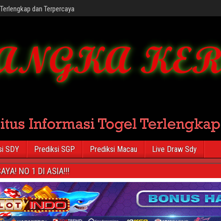
 Terlengkap dan Terpercaya
si SDY
Prediksi SGP
Prediksi Macau
Live Draw Sdy
A! NO 1 DI ASIA!!!