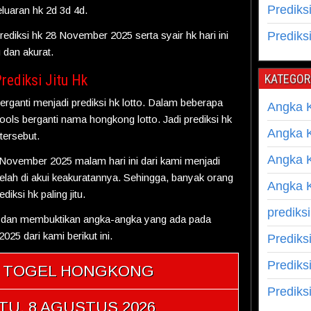
Prediks
luaran hk 2d 3d 4d.
prediksi hk 28 November 2025 serta syair hk hari ini
Prediks
 dan akurat.
rediksi Jitu Hk
KATEGOR
berganti menjadi prediksi hk lotto. Dalam beberapa
Angka 
ols berganti nama hongkong lotto. Jadi prediksi hk
Angka 
tersebut.
Angka 
 November 2025 malam hari ini dari kami menjadi
telah di akui keakuratannya. Sehingga, banyak orang
Angka 
iksi hk paling jitu.
prediksi
ut dan membuktikan angka-angka yang ada pada
025 dari kami berikut ini.
Prediks
Prediks
I TOGEL HONGKONG
Prediks
TU, 8 AGUSTUS 2026