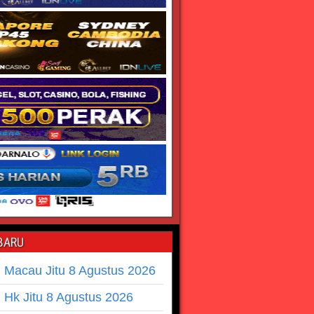
BARU
i Macau Jitu 8 Agustus 2026
i Hk Jitu 8 Agustus 2026