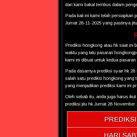
dari kami bakal tembus dalam penge
Pada kali ini kami telah persiapkan 
Jumat 28-11-2025 yang pastinya jitu
P
Prediksi hongkong atau hk saat ini 
waktu yang lalu pasaran hongkongpo
kami ini dibuat untuk kedua pasaran 
Pada dasarnya prediksi syair hk 28
salah satu prediksi hongkong yang 
yang menjadikan prediksi kami ini pred
Oleh sebab itu, anda juga harus ik
prediksi jitu hk Jumat 28 November 2
PREDIKS
HARI SAB