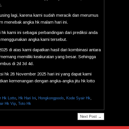
.
pusing lagi, karena kami sudah meracik dan merumus
am menebak angka hk malam hari ini.
 hk kami ini sebagai perbandingan dari prediksi anda
 menggunakan angka kami tersebut.
2025 di atas kami dapatkan hasil dari kombinasi antara
ng memang memiliki keakuratan yang besar. Sehingga
embus di 2d 3d 4d.
si hk 28 November 2025 hari ini yang dapat kami
an kemenangan dengan angka-angka jitu hk lotto
r Hk Lotto
,
Hk Hari Ini
,
Hongkongpools
,
Kode Syair Hk
,
air Hk Vip
,
Toto Hk
Next Post →