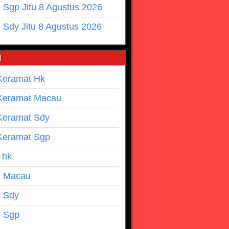
i Sgp Jitu 8 Agustus 2026
i Sdy Jitu 8 Agustus 2026
I
Keramat Hk
Keramat Macau
Keramat Sdy
Keramat Sgp
 hk
i Macau
i Sdy
i Sgp