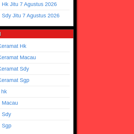
i Hk Jitu 7 Agustus 2026
i Sdy Jitu 7 Agustus 2026
I
Keramat Hk
Keramat Macau
Keramat Sdy
Keramat Sgp
 hk
i Macau
i Sdy
i Sgp