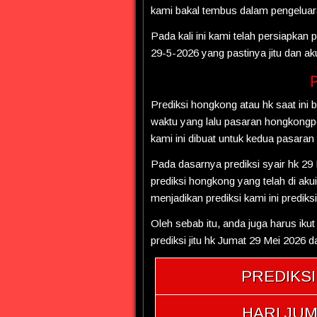
kami bakal tembus dalam pengeluar
Pada kali ini kami telah persiapkan p
29-5-2026 yang pastinya jitu dan aku
P
Prediksi hongkong atau hk saat ini 
waktu yang lalu pasaran hongkongpo
kami ini dibuat untuk kedua pasaran 
Pada dasarnya prediksi syair hk 29 
prediksi hongkong yang telah di ak
menjadikan prediksi kami ini prediksi 
Oleh sebab itu, anda juga harus ik
prediksi jitu hk Jumat 29 Mei 2026 dar
PREDIKS
HARI JUM