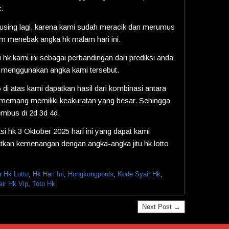
.
pusing lagi, karena kami sudah meracik dan merumus
am menebak angka hk malam hari ini.
 hk kami ini sebagai perbandingan dari prediksi anda
 menggunakan angka kami tersebut.
5 di atas kami dapatkan hasil dari kombinasi antara
ng memang memiliki keakuratan yang besar. Sehingga
embus di 2d 3d 4d.
i hk 3 Oktober 2025 hari ini yang dapat kami
an kemenangan dengan angka-angka jitu hk lotto
r Hk Lotto
,
Hk Hari Ini
,
Hongkongpools
,
Kode Syair Hk
,
air Hk Vip
,
Toto Hk
Next Post →