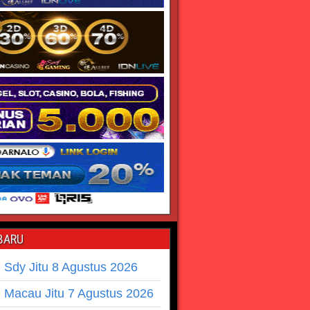
BARU
i Sdy Jitu 8 Agustus 2026
i Macau Jitu 7 Agustus 2026