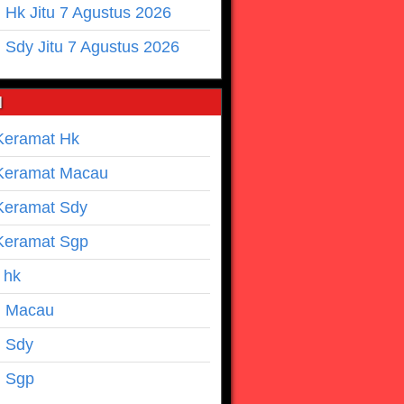
i Hk Jitu 7 Agustus 2026
i Sdy Jitu 7 Agustus 2026
I
Keramat Hk
Keramat Macau
Keramat Sdy
Keramat Sgp
 hk
i Macau
i Sdy
i Sgp