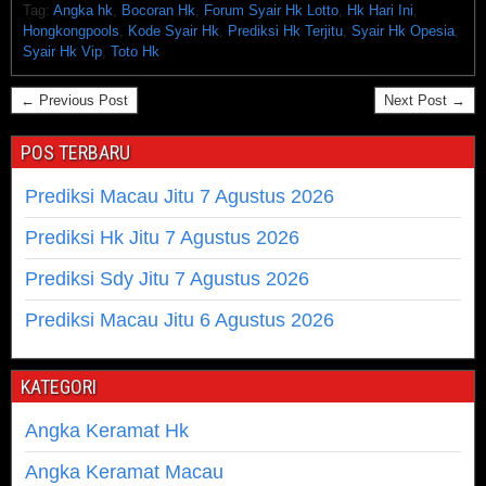
Tag:
Angka hk
,
Bocoran Hk
,
Forum Syair Hk Lotto
,
Hk Hari Ini
,
Hongkongpools
,
Kode Syair Hk
,
Prediksi Hk Terjitu
,
Syair Hk Opesia
,
Syair Hk Vip
,
Toto Hk
← Previous Post
Next Post →
POS TERBARU
Prediksi Macau Jitu 7 Agustus 2026
Prediksi Hk Jitu 7 Agustus 2026
Prediksi Sdy Jitu 7 Agustus 2026
Prediksi Macau Jitu 6 Agustus 2026
KATEGORI
Angka Keramat Hk
Angka Keramat Macau