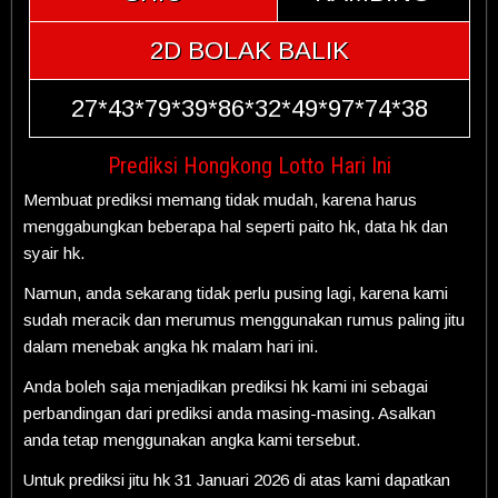
2D BOLAK BALIK
27*43*79*39*86*32*49*97*74*38
Prediksi Hongkong Lotto Hari Ini
Membuat prediksi memang tidak mudah, karena harus
menggabungkan beberapa hal seperti paito hk, data hk dan
syair hk.
Namun, anda sekarang tidak perlu pusing lagi, karena kami
sudah meracik dan merumus menggunakan rumus paling jitu
dalam menebak angka hk malam hari ini.
Anda boleh saja menjadikan prediksi hk kami ini sebagai
perbandingan dari prediksi anda masing-masing. Asalkan
anda tetap menggunakan angka kami tersebut.
Untuk prediksi jitu hk 31 Januari 2026 di atas kami dapatkan