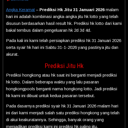
Angka Keramat
–
Prediksi Hk Jitu 31 Januari 2026
malam
hari ini adalah kombinasi angka-angka jitu hk lotto yang telah
disusun berdasarkan hasil result hk. Prediksi hk lotto dari kami
bakal tembus dalam pengeluaran hk 2d 3d 4d.
Pada kali ini kami telah persiapkan prediksi hk 31 Januari 2026
serta syair hk hari ini Sabtu 31-1-2026 yang pastinya jitu dan
akurat.
Prediksi Jitu Hk
Prediksi hongkong atau hk saat ini berganti menjadi prediksi
hk lotto. Dalam beberapa waktu yang lalu pasaran
hongkongpools berganti nama hongkong lotto. Jadi prediksi
hk kami ini dibuat untuk kedua pasaran tersebut.
Pada dasarnya prediksi syair hk 31 Januari 2026 malam hari
ini dari kami menjadi salah satu prediksi hongkong yang telah
di akui keakuratannya. Sehingga, banyak orang yang
menjadikan prediksi kami ini prediksi hk paling jitu.