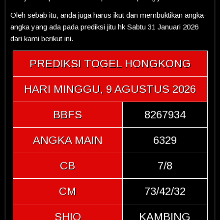
Oleh sebab itu, anda juga harus ikut dan membuktikan angka-
angka yang ada pada prediksi jitu hk Sabtu 31 Januari 2026
dari kami berikut ini.
PREDIKSI TOGEL HONGKONG
HARI MINGGU, 9 AGUSTUS 2026
BBFS
8267934
ANGKA MAIN
6329
CB
7/8
CM
73/42/32
SHIO
KAMBING