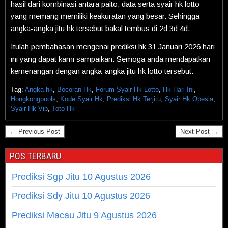
hasil dari kombinasi antara paito, data serta syair hk lotto
yang memang memiliki keakuratan yang besar. Sehingga
angka-angka jitu hk tersebut bakal tembus di 2d 3d 4d.
Itulah pembahasan mengenai prediksi hk 31 Januari 2026 hari
ini yang dapat kami sampaikan. Semoga anda mendapatkan
kemenangan dengan angka-angka jitu hk lotto tersebut.
Tag:
Angka hk
,
Bocoran Hk
,
Forum Syair Hk Lotto
,
Hk Hari Ini
,
Hongkongpools
,
Kode Syair Hk
,
Prediksi Hk Terjitu
,
Syair Hk Opesia
,
Syair Hk Vip
,
Toto Hk
← Previous Post
Next Post →
POS TERBARU
Prediksi Sgp Jitu 10 Agustus 2026
Prediksi Sdy Jitu 10 Agustus 2026
Prediksi Macau Jitu 9 Agustus 2026