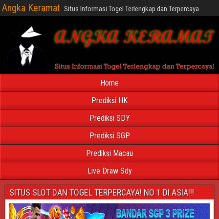
Angka Keramat
Situs Informasi Togel Terlengkap dan Terpercaya
Home
Prediksi HK
Prediksi SDY
Prediksi SGP
Prediksi Macau
Live Draw Sdy
SITUS SLOT DAN TOGEL TERPERCAYA! NO 1 DI ASIA!!!