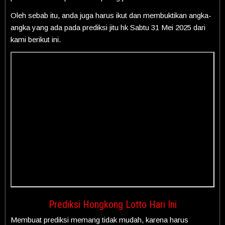
Oleh sebab itu, anda juga harus ikut dan membuktikan angka-
angka yang ada pada prediksi jitu hk Sabtu 31 Mei 2025 dari
kami berikut ini.
Prediksi Hongkong Lotto Hari Ini
Membuat prediksi memang tidak mudah, karena harus