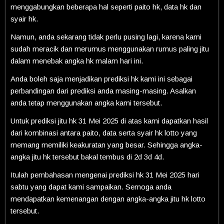
menggabungkan beberapa hal seperti paito hk, data hk dan
syair hk.
Namun, anda sekarang tidak perlu pusing lagi, karena kami
sudah meracik dan merumus menggunakan rumus paling jitu
dalam menebak angka hk malam hari ini.
Anda boleh saja menjadikan prediksi hk kami ini sebagai
perbandingan dari prediksi anda masing-masing. Asalkan
anda tetap menggunakan angka kami tersebut.
Untuk prediksi jitu hk 31 Mei 2025 di atas kami dapatkan hasil
dari kombinasi antara paito, data serta syair hk lotto yang
memang memiliki keakuratan yang besar. Sehingga angka-
angka jitu hk tersebut bakal tembus di 2d 3d 4d.
Itulah pembahasan mengenai prediksi hk 31 Mei 2025 hari
sabtu yang dapat kami sampaikan. Semoga anda
mendapatkan kemenangan dengan angka-angka jitu hk lotto
tersebut.