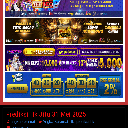
Prediksi Hk Jitu 31 Mei 2025
angka keramat
Angka Keramat Hk
,
prediksi hk
Comments