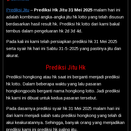
Prediksi Jitu
–
Prediksi Hk
Jitu 31 Mei 2025
malam hari ini
adalah kombinasi angka-angka jitu hk lotto yang telah disusun
berdasarkan hasil result hk. Prediksi hk lotto dari kami bakal
tembus dalam pengeluaran hk 2d 3d 4d.
Pada kali ini kami telah persiapkan prediksi hk 31 Mei 2025
serta syair hk hari ini Sabtu 31-5-2025 yang pastinya jitu dan
akurat.
Prediksi Jitu Hk
Prediksi hongkong atau hk saat ini berganti menjadi prediksi
hk lotto. Dalam beberapa waktu yang lalu pasaran
hongkongpools berganti nama hongkong lotto. Jadi prediksi
hk kami ini dibuat untuk kedua pasaran tersebut.
Pada dasarnya prediksi syair hk 31 Mei 2025 malam hari ini
dari kami menjadi salah satu prediksi hongkong yang telah di
akui keakuratannya. Sehingga, banyak orang yang menjadikan
prediksi kami ini prediksi hk paling jitu.