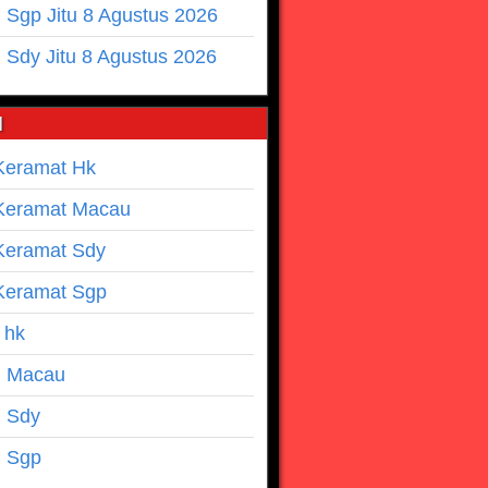
i Sgp Jitu 8 Agustus 2026
i Sdy Jitu 8 Agustus 2026
I
Keramat Hk
Keramat Macau
Keramat Sdy
Keramat Sgp
 hk
i Macau
i Sdy
i Sgp