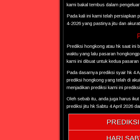
kami bakal tembus dalam pengeluar
Pada kali ini kami telah persiapkan pr
4-2026 yang pastinya jitu dan akurat
P
Prediksi hongkong atau hk saat ini 
waktu yang lalu pasaran hongkongpo
kami ini dibuat untuk kedua pasaran 
Pada dasarnya prediksi syair hk 4 Ap
prediksi hongkong yang telah di ak
menjadikan prediksi kami ini prediksi 
Oleh sebab itu, anda juga harus ik
prediksi jitu hk Sabtu 4 April 2026 dar
PREDIKS
HARI SAB