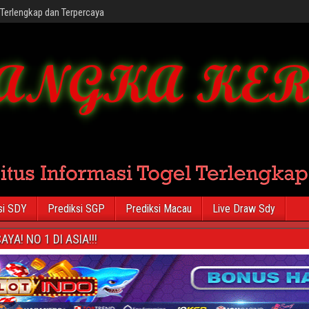
 Terlengkap dan Terpercaya
si SDY
Prediksi SGP
Prediksi Macau
Live Draw Sdy
A! NO 1 DI ASIA!!!