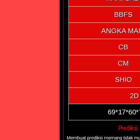
BBFS
ANGKA MA
CB
CM
SHIO
2D
69*17*60*
Prediksi
Membuat prediksi memang tidak mu