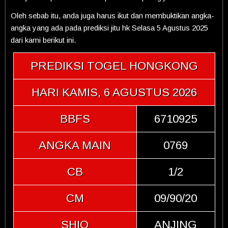
Oleh sebab itu, anda juga harus ikut dan membuktikan angka-
angka yang ada pada prediksi jitu hk Selasa 5 Agustus 2025
dari kami berikut ini.
PREDIKSI TOGEL HONGKONG
HARI KAMIS, 6 AGUSTUS 2026
BBFS
6710925
ANGKA MAIN
0769
CB
1/2
CM
09/90/20
SHIO
ANJING