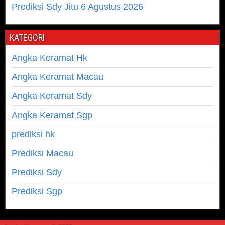
Prediksi Sdy Jitu 6 Agustus 2026
KATEGORI
Angka Keramat Hk
Angka Keramat Macau
Angka Keramat Sdy
Angka Keramat Sgp
prediksi hk
Prediksi Macau
Prediksi Sdy
Prediksi Sgp