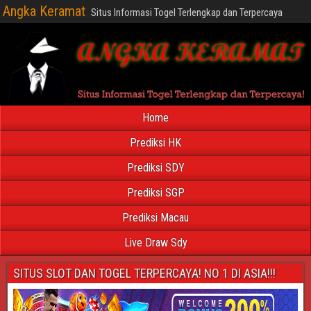
Angka Keramat
Situs Informasi Togel Terlengkap dan Terpercaya
Home
Prediksi HK
Prediksi SDY
Prediksi SGP
Prediksi Macau
Live Draw Sdy
SITUS SLOT DAN TOGEL TERPERCAYA! NO 1 DI ASIA!!!