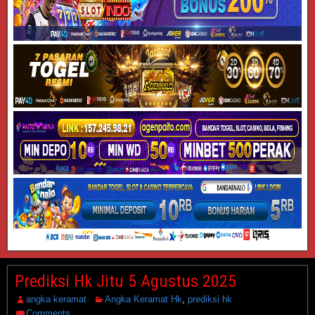
Prediksi Hk Jitu 5 Agustus 2025
angka keramat
Angka Keramat Hk
,
prediksi hk
Comments